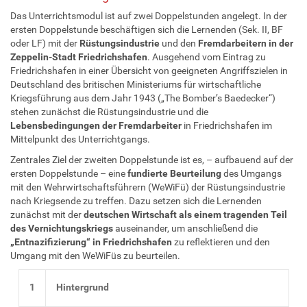
Das Unterrichtsmodul ist auf zwei Doppelstunden angelegt. In der
ersten Doppelstunde beschäftigen sich die Lernenden (Sek. II, BF
oder LF) mit der
Rüstungsindustrie
und den
Fremdarbeitern in der
Zeppelin-Stadt Friedrichshafen
. Ausgehend vom Eintrag zu
Friedrichshafen in einer Übersicht von geeigneten Angriffszielen in
Deutschland des britischen Ministeriums für wirtschaftliche
Kriegsführung aus dem Jahr 1943 („The Bomber’s Baedecker“)
stehen zunächst die Rüstungsindustrie und die
Lebensbedingungen der Fremdarbeiter
in Friedrichshafen im
Mittelpunkt des Unterrichtgangs.
Zentrales Ziel der zweiten Doppelstunde ist es, – aufbauend auf der
ersten Doppelstunde – eine
fundierte Beurteilung
des Umgangs
mit den Wehrwirtschaftsführern (WeWiFü) der Rüstungsindustrie
nach Kriegsende zu treffen. Dazu setzen sich die Lernenden
zunächst mit der
deutschen Wirtschaft als einem tragenden Teil
des Vernichtungskriegs
auseinander, um anschließend die
„Entnazifizierung“ in Friedrichshafen
zu reflektieren und den
Umgang mit den WeWiFüs zu beurteilen.
1
Hintergrund