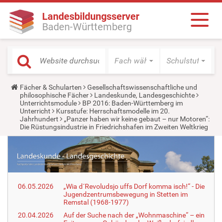
Landesbildungsserver
Baden-Württemberg
Fach wählen
Schulstufe wäh
Y
Fächer & Schularten
Gesellschaftswissenschaftliche und
o
philosophische Fächer
Landeskunde, Landesgeschichte
u
Unterrichtsmodule
BP 2016: Baden-Württemberg im
a
Unterricht
Kursstufe: Herrschaftsmodelle im 20.
r
Jahrhundert
„Panzer haben wir keine gebaut – nur Motoren“:
e
Die Rüstungsindustrie in Friedrichshafen im Zweiten Weltkrieg
h
e
r
e
:
06.05.2026
„Wia d´Revoludsjo uffs Dorf komma isch!“ - Die
Jugendzentrumsbewegung in Stetten im
Remstal (1968-1977)
20.04.2026
Auf der Suche nach der „Wohnmaschine“ – ein