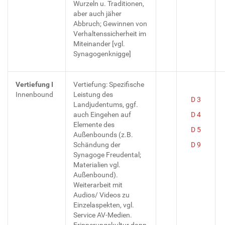
Wurzeln u. Traditionen,
aber auch jäher
Abbruch; Gewinnen von
Verhaltenssicherheit im
Miteinander [vgl.
Synagogenknigge]
Vertiefung I
Vertiefung: Spezifische
Innenbound
Leistung des
D 3
Landjudentums, ggf.
auch Eingehen auf
D 4
Elemente des
D 5
Außenbounds (z.B.
Schändung der
D 9
Synagoge Freudental;
Materialien vgl.
Außenbound).
Weiterarbeit mit
Audios/ Videos zu
Einzelaspekten, vgl.
Service AV-Medien.
Erinnerungskultur dann,