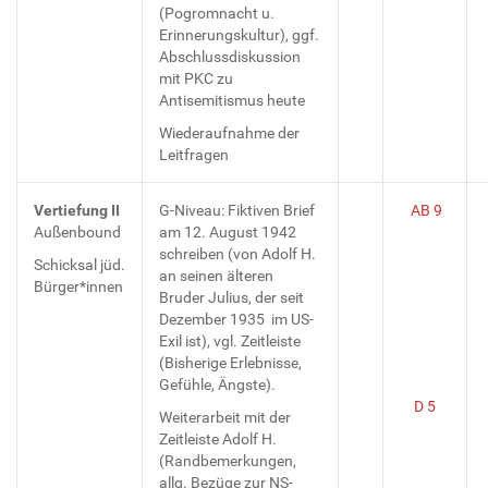
(Pogromnacht u.
Erinnerungskultur), ggf.
Abschlussdiskussion
mit PKC zu
Antisemitismus heute
Wiederaufnahme der
Leitfragen
Vertiefung II
G-Niveau: Fiktiven Brief
AB 9
Außenbound
am 12. August 1942
schreiben (von Adolf H.
Schicksal jüd.
an seinen älteren
Bürger*innen
Bruder Julius, der seit
Dezember 1935 im US-
Exil ist), vgl. Zeitleiste
(Bisherige Erlebnisse,
Gefühle, Ängste).
D 5
Weiterarbeit mit der
Zeitleiste Adolf H.
(Randbemerkungen,
allg. Bezüge zur NS-