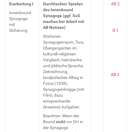
Erarbeitung I
Durchlaufen/ Spielen
AB 2
des Innenbound
Innenbound
Synagoge (ggf. SuS
Synagoge
machen bei Arbeit mit
mit
AB Notizen)
Sicherung
D 1
Stationen:
Synagogenraum, Tora,
Übergangsriten im
kulturell-religiösen
Vergleich, hebräische
und jiddische Sprache,
Zeitrechnung,
AB 2
landjüdischer Alltag in
Fotos (1938),
Synagogenknigge (mit
Film); dazu
entsprechende
(kreative) Aufgaben.
Beachten: Wenn der
Bound
nicht
vor Ort in
der Synagoge