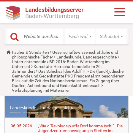
Landesbildungsserver
Baden-Württemberg
Fach wählen
Schulstufe wäh
Y
Fächer & Schularten
Gesellschaftswissenschaftliche und
o
philosophische Fächer
Landeskunde, Landesgeschichte
u
Unterrichtsmodule
BP 2016: Baden-Württemberg im
a
Unterricht
Kursstufe: Herrschaftsmodelle im 20.
r
Jahrhundert
Das Schicksal des Adolf H. - Die (land-)jüdische
e
Gemeinde und Gedenkstätte PKC Freudental mit besonderem
h
Blick auf die Zeit des Nationalsozialismus. Ein Zugang über
e
Quellen, Actionbound und Gedenkstättenbesuch
r
Verlaufsplanung mit Materialien
e
:
06.05.2026
„Wia d´Revoludsjo uffs Dorf komma isch!“ - Die
Jugendzentrumsbewegung in Stetten im