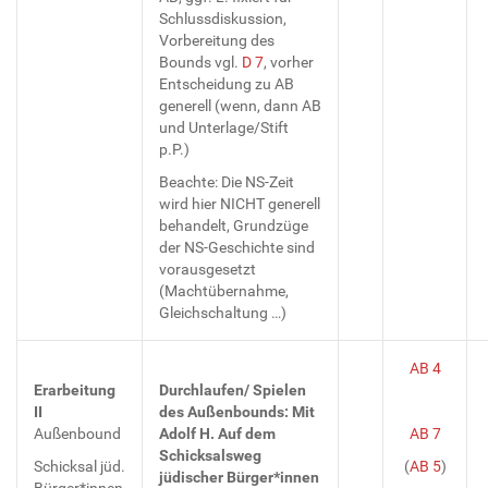
Schlussdiskussion,
Vorbereitung des
Bounds vgl.
D 7
, vorher
Entscheidung zu AB
generell (wenn, dann AB
und Unterlage/Stift
p.P.)
Beachte: Die NS-Zeit
wird hier NICHT generell
behandelt, Grundzüge
der NS-Geschichte sind
vorausgesetzt
(Machtübernahme,
Gleichschaltung …)
AB 4
Erarbeitung
Durchlaufen/ Spielen
II
des Außenbounds: Mit
Außenbound
Adolf H. Auf dem
AB 7
Schicksalsweg
Schicksal jüd.
(
AB 5
)
jüdischer Bürger*innen
Bürger*innen