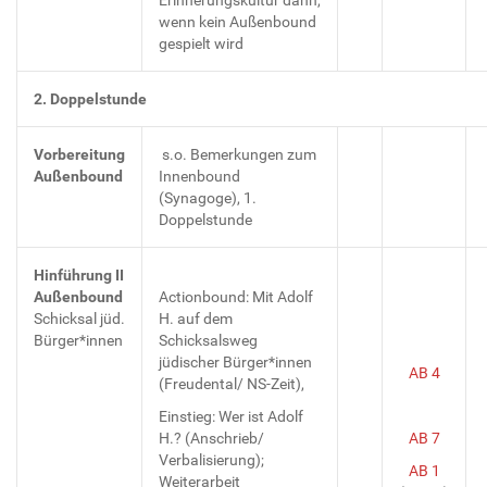
wenn kein Außenbound
gespielt wird
2. Doppelstunde
Vorbereitung
s.o. Bemerkungen zum
Außenbound
Innenbound
(Synagoge), 1.
Doppelstunde
Hinführung II
Außenbound
Actionbound: Mit Adolf
Schicksal jüd.
H. auf dem
Bürger*innen
Schicksalsweg
jüdischer Bürger*innen
AB 4
(Freudental/ NS-Zeit),
Einstieg: Wer ist Adolf
H.? (Anschrieb/
AB 7
Verbalisierung);
AB 1
Weiterarbeit