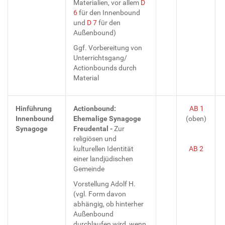
Materialien, vor allem
D
6
für den Innenbound
und
D 7
für den
Außenbound)
Ggf. Vorbereitung von
Unterrichtsgang/
Actionbounds durch
Material
Hinführung
Actionbound:
AB 1
Innenbound
Ehemalige Synagoge
(oben)
Synagoge
Freudental -
Zur
religiösen und
kulturellen Identität
AB 2
einer landjüdischen
Gemeinde
Vorstellung Adolf H.
(vgl. Form davon
abhängig, ob hinterher
Außenbound
durchlaufen wird, wenn