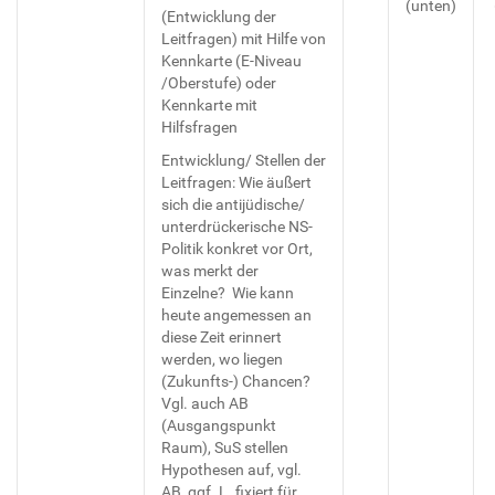
(unten)
(Entwicklung der
Leitfragen) mit Hilfe von
Kennkarte (E-Niveau
/Oberstufe) oder
Kennkarte mit
Hilfsfragen
Entwicklung/ Stellen der
Leitfragen: Wie äußert
sich die antijüdische/
unterdrückerische NS-
Politik konkret vor Ort,
was merkt der
Einzelne? Wie kann
heute angemessen an
diese Zeit erinnert
werden, wo liegen
(Zukunfts-) Chancen?
Vgl. auch AB
(Ausgangspunkt
Raum), SuS stellen
Hypothesen auf, vgl.
AB, ggf. L. fixiert für