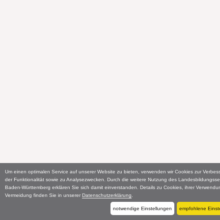
Um einen optimalen Service auf unserer Website zu bieten, verwenden wir Cookies zur Verbes
der Funktionalität sowie zu Analysezwecken. Durch die weitere Nutzung des Landesbildungsse
Baden-Württemberg erklären Sie sich damit einverstanden. Details zu Cookies, ihrer Verwend
Vermeidung finden Sie in unserer
Datenschutzerklärung
.
notwendige Einstellungen
empfohlene Einst