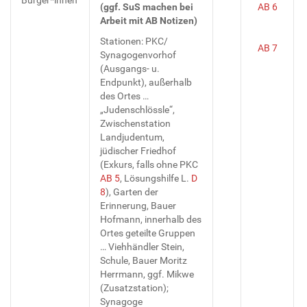
(ggf. SuS machen bei
AB 6
Arbeit mit AB Notizen)
Stationen: PKC/
AB 7
Synagogenvorhof
(Ausgangs- u.
Endpunkt), außerhalb
des Ortes …
„Judenschlössle“,
Zwischenstation
Landjudentum,
jüdischer Friedhof
(Exkurs, falls ohne PKC
AB 5
, Lösungshilfe L.
D
8
), Garten der
Erinnerung, Bauer
Hofmann, innerhalb des
Ortes geteilte Gruppen
… Viehhändler Stein,
Schule, Bauer Moritz
Herrmann, ggf. Mikwe
(Zusatzstation);
Synagoge