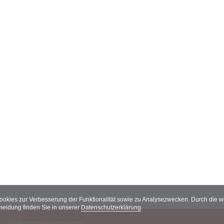
Cookies zur Verbesserung der Funktionalität sowie zu Analysezwecken. Durch die
meidung finden Sie in unserer
Datenschutzerklärung
.
Urheberrechtsinformationen