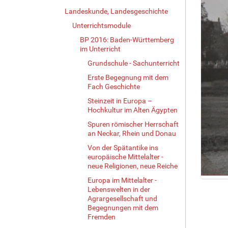
Landeskunde, Landesgeschichte
Unterrichtsmodule
BP 2016: Baden-Württemberg
im Unterricht
Grundschule - Sachunterricht
Erste Begegnung mit dem
Fach Geschichte
Steinzeit in Europa –
Hochkultur im Alten Ägypten
Spuren römischer Herrschaft
an Neckar, Rhein und Donau
Von der Spätantike ins
europäische Mittelalter -
neue Religionen, neue Reiche
Europa im Mittelalter -
Z
Lebenswelten in der
e
Agrargesellschaft und
i
Begegnungen mit dem
g
Fremden
e