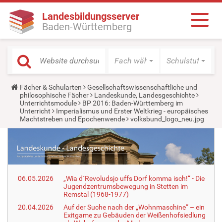
Landesbildungsserver
Baden-Württemberg
Fach wählen
Schulstufe wäh
Y
Fächer & Schularten
Gesellschaftswissenschaftliche und
o
philosophische Fächer
Landeskunde, Landesgeschichte
u
Unterrichtsmodule
BP 2016: Baden-Württemberg im
a
Unterricht
Imperialismus und Erster Weltkrieg - europäisches
r
Machtstreben und Epochenwende
volksbund_logo_neu.jpg
e
h
e
r
e
:
06.05.2026
„Wia d´Revoludsjo uffs Dorf komma isch!“ - Die
Jugendzentrumsbewegung in Stetten im
Remstal (1968-1977)
20.04.2026
Auf der Suche nach der „Wohnmaschine“ – ein
Exitgame zu Gebäuden der Weißenhofsiedlung