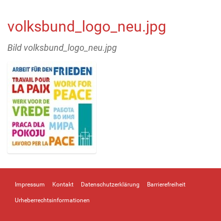
volksbund_logo_neu.jpg
Bild volksbund_logo_neu.jpg
Z
e
i
Impressum
Kontakt
Datenschutzerklärung
Barrierefreiheit
g
e
Urheberrechtsinformationen
B
i