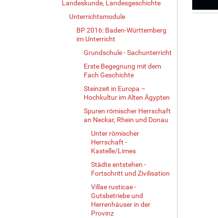
Landeskunde, Landesgeschichte
Unterrichtsmodule
Z
e
BP 2016: Baden-Württemberg
i
im Unterricht
g
Grundschule - Sachunterricht
e
Erste Begegnung mit dem
B
Fach Geschichte
i
l
Steinzeit in Europa –
d
Hochkultur im Alten Ägypten
i
Spuren römischer Herrschaft
n
an Neckar, Rhein und Donau
v
Unter römischer
o
Herrschaft -
l
Kastelle/Limes
l
e
Städte entstehen -
Fortschritt und Zivilisation
r
G
Villae rusticae -
r
Gutsbetriebe und
ö
Herrenhäuser in der
ß
Provinz