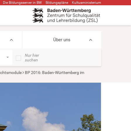
Die Bildungsserver in BW
Bildungspläne
Kultusministerium
Über uns
Nur hier
suchen
ichtsmodule
BP 2016: Baden-Württemberg im