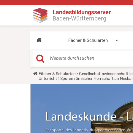
Landesbildungsserver
Baden-Württemberg
Fächer & Schularten
Y
Fächer & Schularten
Gesellschaftswissenschaftlic
o
Unterricht
Spuren römischer Herrschaft an Neckar
u
a
r
e
h
e
r
e
: