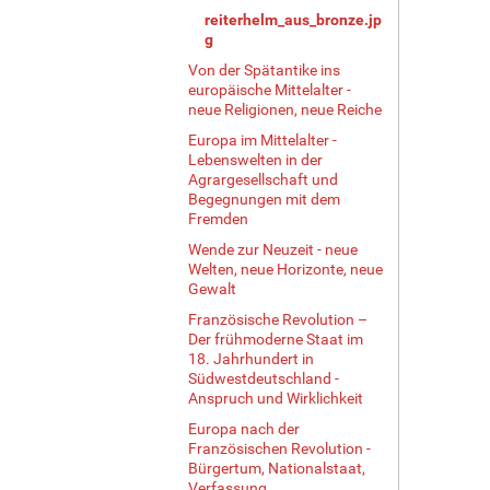
e
reiterhelm_aus_bronze.jp
…
g
Von der Spätantike ins
europäische Mittelalter -
neue Religionen, neue Reiche
Europa im Mittelalter -
Lebenswelten in der
Agrargesellschaft und
Begegnungen mit dem
Fremden
Wende zur Neuzeit - neue
Welten, neue Horizonte, neue
Gewalt
Französische Revolution –
Der frühmoderne Staat im
18. Jahrhundert in
Südwestdeutschland -
Anspruch und Wirklichkeit
Europa nach der
Französischen Revolution -
Bürgertum, Nationalstaat,
Verfassung