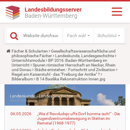
Landesbildungsserver
Baden-Württemberg
Fach wählen
Schulstufe wäh
Y
Fächer & Schularten
Gesellschaftswissenschaftliche und
o
philosophische Fächer
Landeskunde, Landesgeschichte
u
Unterrichtsmodule
BP 2016: Baden-Württemberg im
a
Unterricht
Spuren römischer Herrschaft an Neckar, Rhein
r
und Donau
Städte entstehen - Fortschritt und Zivilisation
e
Riegel am Kaiserstuhl - das "Freiburg der Antike" ?
h
Bilderalbum
B 14 Basilika Rekonstruktion Innen.jpg
e
r
e
:
06.05.2026
„Wia d´Revoludsjo uffs Dorf komma isch!“ - Die
Jugendzentrumsbewegung in Stetten im
Remstal (1968-1977)