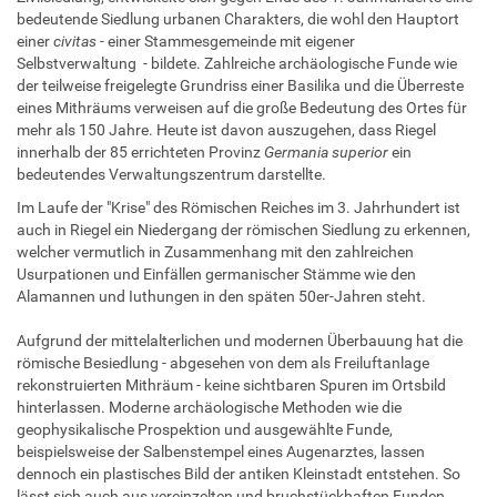
bedeutende Siedlung urbanen Charakters, die wohl den Hauptort
einer
civitas
- einer Stammesgemeinde mit eigener
Selbstverwaltung - bildete. Zahlreiche archäologische Funde wie
der teilweise freigelegte Grundriss einer Basilika und die Überreste
eines Mithräums verweisen auf die große Bedeutung des Ortes für
mehr als 150 Jahre. Heute ist davon auszugehen, dass Riegel
innerhalb der 85 errichteten Provinz
Germania superior
ein
bedeutendes Verwaltungszentrum darstellte.
Im Laufe der "Krise" des Römischen Reiches im 3. Jahrhundert ist
auch in Riegel ein Niedergang der römischen Siedlung zu erkennen,
welcher vermutlich in Zusammenhang mit den zahlreichen
Usurpationen und Einfällen germanischer Stämme wie den
Alamannen und Iuthungen in den späten 50er-Jahren steht.
Aufgrund der mittelalterlichen und modernen Überbauung hat die
römische Besiedlung - abgesehen von dem als Freiluftanlage
rekonstruierten Mithräum - keine sichtbaren Spuren im Ortsbild
hinterlassen. Moderne archäologische Methoden wie die
geophysikalische Prospektion und ausgewählte Funde,
beispielsweise der Salbenstempel eines Augenarztes, lassen
dennoch ein plastisches Bild der antiken Kleinstadt entstehen. So
lässt sich auch aus vereinzelten und bruchstückhaften Funden