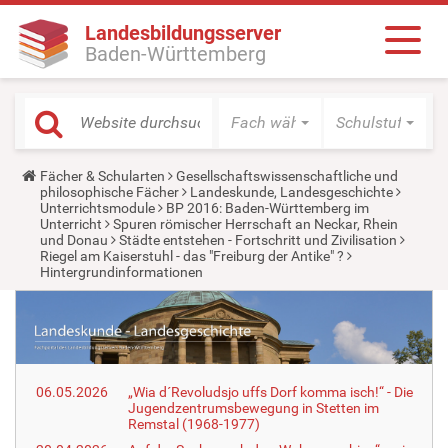
Landesbildungsserver
Baden-Württemberg
Fach wählen
Schulstufe wäh
Y
Fächer & Schularten
Gesellschaftswissenschaftliche und
o
philosophische Fächer
Landeskunde, Landesgeschichte
u
Unterrichtsmodule
BP 2016: Baden-Württemberg im
a
Unterricht
Spuren römischer Herrschaft an Neckar, Rhein
r
und Donau
Städte entstehen - Fortschritt und Zivilisation
e
Riegel am Kaiserstuhl - das "Freiburg der Antike" ?
h
Hintergrundinformationen
e
r
e
:
06.05.2026
„Wia d´Revoludsjo uffs Dorf komma isch!“ - Die
Jugendzentrumsbewegung in Stetten im
Remstal (1968-1977)