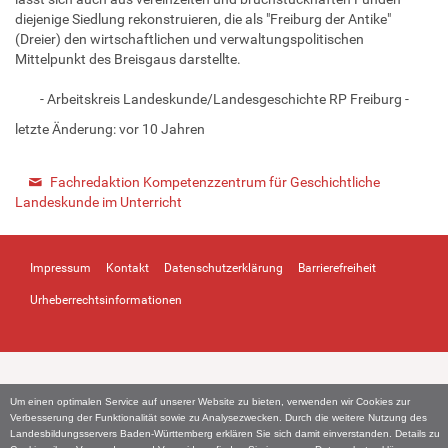
diejenige Siedlung rekonstruieren, die als "Freiburg der Antike"
(Dreier) den wirtschaftlichen und verwaltungspolitischen
Mittelpunkt des Breisgaus darstellte.
- Arbeitskreis Landeskunde/Landesgeschichte RP Freiburg -
letzte Änderung:
vor 10 Jahren
Fachredaktion Kompetenzzentrum für Geschichtliche
Landeskunde im Unterricht
Impressum
Kontakt
Datenschutzerklärung
Barrierefreiheit
Urheberrechtsinformationen
Um einen optimalen Service auf unserer Website zu bieten, verwenden wir Cookies zur
Verbesserung der Funktionalität sowie zu Analysezwecken. Durch die weitere Nutzung des
Landesbildungsservers Baden-Württemberg erklären Sie sich damit einverstanden. Details zu