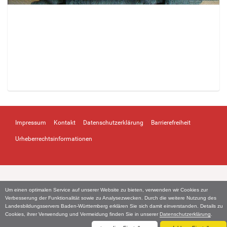
Z
e
i
Impressum
Kontakt
Datenschutzerklärung
Barrierefreiheit
g
e
Urheberrechtsinformationen
B
i
l
d
i
Um einen optimalen Service auf unserer Website zu bieten, verwenden wir Cookies zur
n
Verbesserung der Funktionalität sowie zu Analysezwecken. Durch die weitere Nutzung des
v
Landesbildungsservers Baden-Württemberg erklären Sie sich damit einverstanden. Details zu
Cookies, ihrer Verwendung und Vermeidung finden Sie in unserer
Datenschutzerklärung
.
o
l