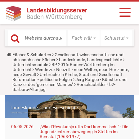
Landesbildungsserver
Baden-Württemberg
Fach wählen
Schulstufe wäh
Y
Fächer & Schularten
Gesellschaftswissenschaftliche und
o
philosophische Fächer
Landeskunde, Landesgeschichte
u
Unterrichtsmodule
BP 2016: Baden-Württemberg im
a
Unterricht
Wende zur Neuzeit - neue Welten, neue Horizonte,
r
neue Gewalt
Umbrüche in Kirche, Staat und Gesellschaft:
e
Reformation - politische Folgen
Jerg Ratgeb - Künstler und
h
Kanzler des "gemeinen Mannes"
Vorschaubilder
b2-
e
Barbara-Altar.jpg
r
e
:
06.05.2026
„Wia d´Revoludsjo uffs Dorf komma isch!“ - Die
Jugendzentrumsbewegung in Stetten im
Remstal (1968-1977)