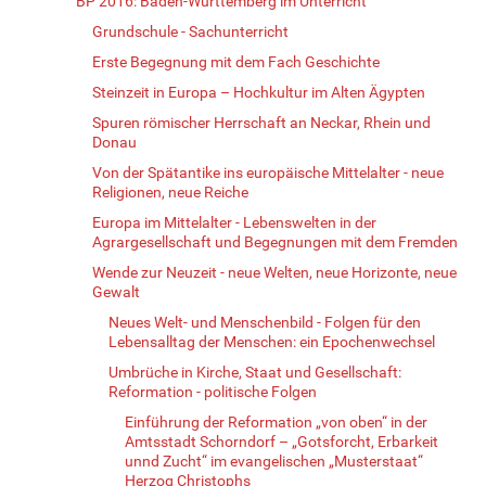
BP 2016: Baden-Württemberg im Unterricht
Grundschule - Sachunterricht
Erste Begegnung mit dem Fach Geschichte
Steinzeit in Europa – Hochkultur im Alten Ägypten
Spuren römischer Herrschaft an Neckar, Rhein und
Donau
Von der Spätantike ins europäische Mittelalter - neue
Religionen, neue Reiche
Europa im Mittelalter - Lebenswelten in der
Agrargesellschaft und Begegnungen mit dem Fremden
Wende zur Neuzeit - neue Welten, neue Horizonte, neue
Gewalt
Neues Welt- und Menschenbild - Folgen für den
Lebensalltag der Menschen: ein Epochenwechsel
Umbrüche in Kirche, Staat und Gesellschaft:
Reformation - politische Folgen
Einführung der Reformation „von oben“ in der
Amtsstadt Schorndorf – „Gotsforcht, Erbarkeit
unnd Zucht“ im evangelischen „Musterstaat“
Herzog Christophs