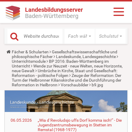
Landesbildungsserver
Baden-Württemberg
Fach wählen
Schulstufe wäh
Y
Fächer & Schularten
Gesellschaftswissenschaftliche und
o
philosophische Fächer
Landeskunde, Landesgeschichte
u
Unterrichtsmodule
BP 2016: Baden-Württemberg im
a
Unterricht
Wende zur Neuzeit - neue Welten, neue Horizonte,
r
neue Gewalt
Umbrüche in Kirche, Staat und Gesellschaft:
e
Reformation - politische Folgen
Zeuge der Reformation: Der
h
Turm der Heilbronner Kilianskirche und die Durchführung der
e
Reformation in Heilbronn
Vorschaubilder
b9.jpg
r
e
:
06.05.2026
„Wia d´Revoludsjo uffs Dorf komma isch!“ - Die
Jugendzentrumsbewegung in Stetten im
Remstal (1968-1977)