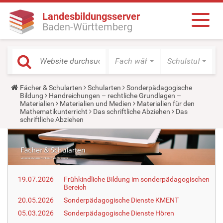
Landesbildungsserver
Baden-Württemberg
Fach wählen
Schulstufe wäh
Y
Fächer & Schularten
Schularten
Sonderpädagogische
o
Bildung
Handreichungen – rechtliche Grundlagen –
u
Materialien
Materialien und Medien
Materialien für den
a
Mathematikunterricht
Das schriftliche Abziehen
Das
r
schriftliche Abziehen
e
h
e
r
e
:
19.07.2026
Frühkindliche Bildung im sonderpädagogischen
Bereich
20.05.2026
Sonderpädagogische Dienste KMENT
05.03.2026
Sonderpädagogische Dienste Hören