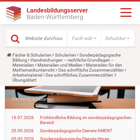
Landesbildungsserver
Baden-Württemberg
Fach wählen
Schulstufe wäh
Y
Fächer & Schularten
Schularten
Sonderpädagogische
o
Bildung
Handreichungen – rechtliche Grundlagen –
u
Materialien
Materialien und Medien
Materialien für den
a
Mathematikunterricht
Das schriftliche Zusammenzählen
r
Arbeitsmaterial
Das schriftliches Zusammenzählen 1
e
Übungsblatt
h
e
r
e
:
19.07.2026
Frühkindliche Bildung im sonderpädagogischen
Bereich
20.05.2026
Sonderpädagogische Dienste KMENT
05.03.2026
Sonderpädagogische Dienste Hören