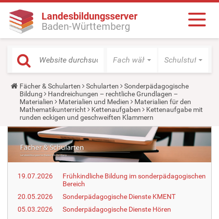
Landesbildungsserver
Baden-Württemberg
Fach wählen
Schulstufe wäh
Y
Fächer & Schularten
Schularten
Sonderpädagogische
o
Bildung
Handreichungen – rechtliche Grundlagen –
u
Materialien
Materialien und Medien
Materialien für den
a
Mathematikunterricht
Kettenaufgaben
Kettenaufgabe mit
r
runden eckigen und geschweiften Klammern
e
h
e
r
e
:
19.07.2026
Frühkindliche Bildung im sonderpädagogischen
Bereich
20.05.2026
Sonderpädagogische Dienste KMENT
05.03.2026
Sonderpädagogische Dienste Hören