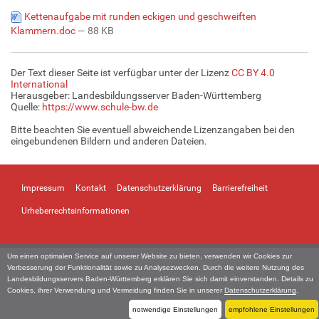
Kettenaufgabe mit runden eckigen und geschweiften
Klammern.doc
— 88 KB
Der Text dieser Seite ist verfügbar unter der Lizenz
CC BY 4.0
International
Herausgeber: Landesbildungsserver Baden-Württemberg
Quelle:
https://www.schule-bw.de
Bitte beachten Sie eventuell abweichende Lizenzangaben bei den
eingebundenen Bildern und anderen Dateien.
Impressum
Kontakt
Datenschutzerklärung
Barrierefreiheit
Urheberrechtsinformationen
Um einen optimalen Service auf unserer Website zu bieten, verwenden wir Cookies zur
Verbesserung der Funktionalität sowie zu Analysezwecken. Durch die weitere Nutzung des
Landesbildungsservers Baden-Württemberg erklären Sie sich damit einverstanden. Details zu
Cookies, ihrer Verwendung und Vermeidung finden Sie in unserer
Datenschutzerklärung
.
notwendige Einstellungen
empfohlene Einstellungen