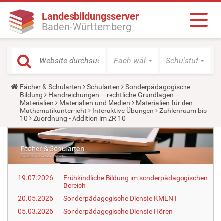
Landesbildungsserver
Baden-Württemberg
Fach wählen
Schulstufe wäh
Y
Fächer & Schularten
Schularten
Sonderpädagogische
o
Bildung
Handreichungen – rechtliche Grundlagen –
u
Materialien
Materialien und Medien
Materialien für den
a
Mathematikunterricht
Interaktive Übungen
Zahlenraum bis
r
10
Zuordnung - Addition im ZR 10
e
h
e
r
e
:
19.07.2026
Frühkindliche Bildung im sonderpädagogischen
Bereich
20.05.2026
Sonderpädagogische Dienste KMENT
05.03.2026
Sonderpädagogische Dienste Hören