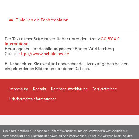
E-Mail an die Fachredaktion
Der Text dieser Seite ist verfügbar unter der Lizenz
CC BY 4.0
International
Herausgeber: Landesbildungsserver Baden-Württemberg
Quelle:
https://www.schule-bw.de
Bitte beachten Sie eventuell abweichende Lizenzangaben bei den
eingebundenen Bildern und anderen Dateien.
Impressum
Kontakt
Datenschutzerklärung
Barrierefreiheit
Urheberrechtsinformationen
Um einen optimalen Service auf unserer Website zu bieten, verwenden wir Cookies zur
Verbesserung der Funktionalität sowie zu Analysezwecken. Durch die weitere Nutzung des