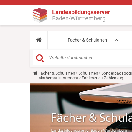
Landesbildungsserver
Baden-Württemberg
Fächer & Schularten
Y
Fächer & Schularten
Schularten
Sonderpädagogi
o
Mathematikunterricht
Zahlenzug
Zahlenzug
u
a
r
e
h
e
r
e
: