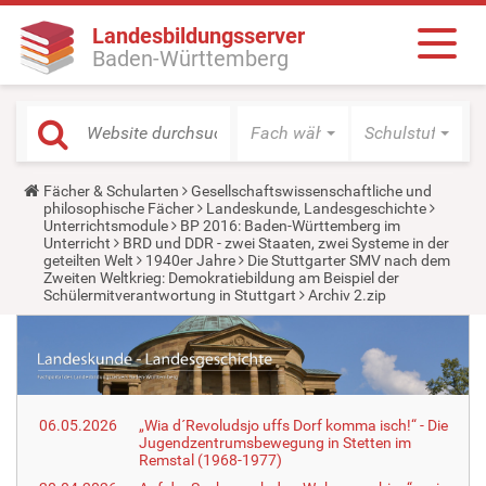
Landesbildungsserver
Baden-Württemberg
Fach wählen
Schulstufe wäh
Y
Fächer & Schularten
Gesellschaftswissenschaftliche und
o
philosophische Fächer
Landeskunde, Landesgeschichte
u
Unterrichtsmodule
BP 2016: Baden-Württemberg im
a
Unterricht
BRD und DDR - zwei Staaten, zwei Systeme in der
r
geteilten Welt
1940er Jahre
Die Stuttgarter SMV nach dem
e
Zweiten Weltkrieg: Demokratiebildung am Beispiel der
h
Schülermitverantwortung in Stuttgart
Archiv 2.zip
e
r
e
:
06.05.2026
„Wia d´Revoludsjo uffs Dorf komma isch!“ - Die
Jugendzentrumsbewegung in Stetten im
Remstal (1968-1977)