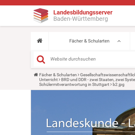
Landesbildungsserver
Baden-Württemberg
Fächer & Schularten
Y
Fächer & Schularten
Gesellschaftswissenschaftlic
o
Unterricht
BRD und DDR - zwei Staaten, zwei System
u
Schülermitverantwortung in Stuttgart
b2.jpg
a
r
e
h
e
r
e
: