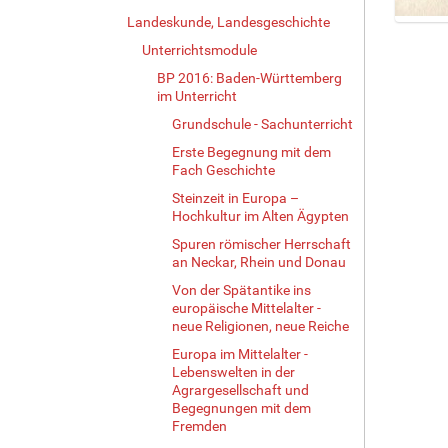
Landeskunde, Landesgeschichte
Z
Unterrichtsmodule
e
i
BP 2016: Baden-Württemberg
g
im Unterricht
e
Grundschule - Sachunterricht
B
Erste Begegnung mit dem
i
Fach Geschichte
l
d
Steinzeit in Europa –
i
Hochkultur im Alten Ägypten
n
Spuren römischer Herrschaft
v
an Neckar, Rhein und Donau
o
Von der Spätantike ins
l
europäische Mittelalter -
l
neue Religionen, neue Reiche
e
r
Europa im Mittelalter -
Lebenswelten in der
G
Agrargesellschaft und
r
Begegnungen mit dem
ö
Fremden
ß