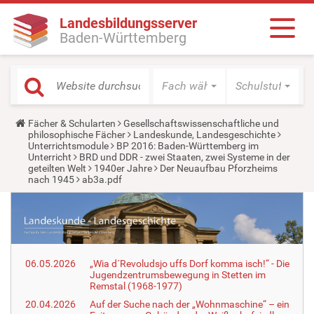
Landesbildungsserver
Baden-Württemberg
Fach wählen
Schulstufe wäh
Y
Fächer & Schularten
Gesellschaftswissenschaftliche und
o
philosophische Fächer
Landeskunde, Landesgeschichte
u
Unterrichtsmodule
BP 2016: Baden-Württemberg im
a
Unterricht
BRD und DDR - zwei Staaten, zwei Systeme in der
r
geteilten Welt
1940er Jahre
Der Neuaufbau Pforzheims
e
nach 1945
ab3a.pdf
h
e
r
e
:
06.05.2026
„Wia d´Revoludsjo uffs Dorf komma isch!“ - Die
Jugendzentrumsbewegung in Stetten im
Remstal (1968-1977)
20.04.2026
Auf der Suche nach der „Wohnmaschine“ – ein