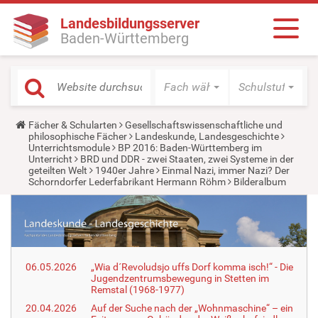
Landesbildungsserver
Baden-Württemberg
Fach wählen
Schulstufe wäh
Y
Fächer & Schularten
Gesellschaftswissenschaftliche und
o
philosophische Fächer
Landeskunde, Landesgeschichte
u
Unterrichtsmodule
BP 2016: Baden-Württemberg im
a
Unterricht
BRD und DDR - zwei Staaten, zwei Systeme in der
r
geteilten Welt
1940er Jahre
Einmal Nazi, immer Nazi? Der
e
Schorndorfer Lederfabrikant Hermann Röhm
Bilderalbum
h
e
r
e
:
06.05.2026
„Wia d´Revoludsjo uffs Dorf komma isch!“ - Die
Jugendzentrumsbewegung in Stetten im
Remstal (1968-1977)
20.04.2026
Auf der Suche nach der „Wohnmaschine“ – ein