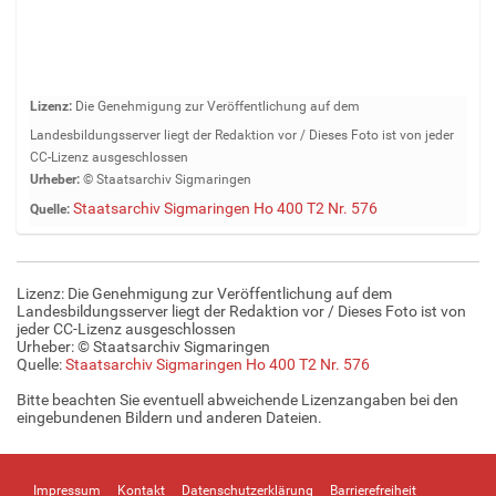
Z
Lizenz:
Die Genehmigung zur Veröffentlichung auf dem
e
Landesbildungsserver liegt der Redaktion vor / Dieses Foto ist von jeder
i
CC-Lizenz ausgeschlossen
g
Urheber:
© Staatsarchiv Sigmaringen
e
Staatsarchiv Sigmaringen Ho 400 T2 Nr. 576
Quelle:
B
i
l
d
Lizenz: Die Genehmigung zur Veröffentlichung auf dem
i
Landesbildungsserver liegt der Redaktion vor / Dieses Foto ist von
n
jeder CC-Lizenz ausgeschlossen
Urheber: © Staatsarchiv Sigmaringen
v
Quelle:
Staatsarchiv Sigmaringen Ho 400 T2 Nr. 576
o
l
Bitte beachten Sie eventuell abweichende Lizenzangaben bei den
l
eingebundenen Bildern und anderen Dateien.
e
r
G
Impressum
Kontakt
Datenschutzerklärung
Barrierefreiheit