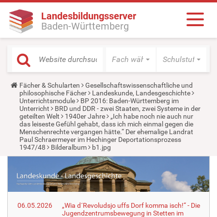
Landesbildungsserver
Baden-Württemberg
Fach wählen
Schulstufe wäh
Y
Fächer & Schularten
Gesellschaftswissenschaftliche und
o
philosophische Fächer
Landeskunde, Landesgeschichte
u
Unterrichtsmodule
BP 2016: Baden-Württemberg im
a
Unterricht
BRD und DDR - zwei Staaten, zwei Systeme in der
r
geteilten Welt
1940er Jahre
„Ich habe noch nie auch nur
e
das leiseste Gefühl gehabt, dass ich mich einmal gegen die
h
Menschenrechte vergangen hätte.“ Der ehemalige Landrat
e
Paul Schraermeyer im Hechinger Deportationsprozess
r
1947/48
Bilderalbum
b1.jpg
e
:
06.05.2026
„Wia d´Revoludsjo uffs Dorf komma isch!“ - Die
Jugendzentrumsbewegung in Stetten im