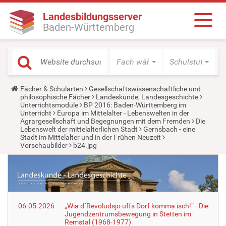
Landesbildungsserver
Baden-Württemberg
Fach wählen
Schulstufe wäh
Y
Fächer & Schularten
Gesellschaftswissenschaftliche und
o
philosophische Fächer
Landeskunde, Landesgeschichte
u
Unterrichtsmodule
BP 2016: Baden-Württemberg im
a
Unterricht
Europa im Mittelalter - Lebenswelten in der
r
Agrargesellschaft und Begegnungen mit dem Fremden
Die
e
Lebenswelt der mittelalterlichen Stadt
Gernsbach - eine
h
Stadt im Mittelalter und in der Frühen Neuzeit
e
Vorschaubilder
b24.jpg
r
e
:
06.05.2026
„Wia d´Revoludsjo uffs Dorf komma isch!“ - Die
Jugendzentrumsbewegung in Stetten im
Remstal (1968-1977)