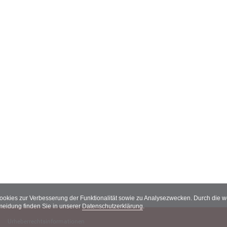
Cookies zur Verbesserung der Funktionalität sowie zu Analysezwecken. Durch die
meidung finden Sie in unserer
Datenschutzerklärung
.
Urheberrechtsinformationen