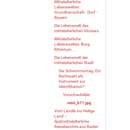
Mittelalterliche
r
Lebenswelten:
ö
Grundherrschaft - Dorf -
ß
Bauern
e
Die Lebenswelt des
…
mittelalterlichen Klosters
Mittelalterliche
Lebenswelten: Burg -
Rittertum
Die Lebenswelt der
mittelalterlichen Stadt
Der Schwörmontag: Ein
Rechtsakt als
Instrument zur
Identifikation?
Vorschaubilder
mini_b11.jpg
Vom Ländle ins Heilige
Land –
Spätmittelalterliche
Reiseberichte aus Baden