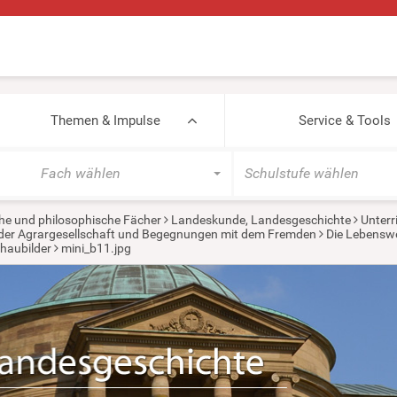
Themen & Impulse
Service & Tools
Fach wählen
Schulstufe wählen
he und philosophische Fächer
Landeskunde, Landesgeschichte
Unterr
in der Agrargesellschaft und Begegnungen mit dem Fremden
Die Lebenswel
haubilder
mini_b11.jpg