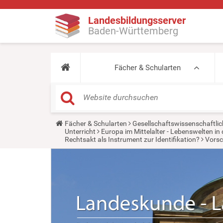
Landesbildungsserver
Baden-Württemberg
Fächer & Schularten
Y
Fächer & Schularten
Gesellschaftswissenschaftlic
o
Unterricht
Europa im Mittelalter - Lebenswelten 
u
Rechtsakt als Instrument zur Identifikation?
Vorsc
a
r
e
h
e
r
e
: