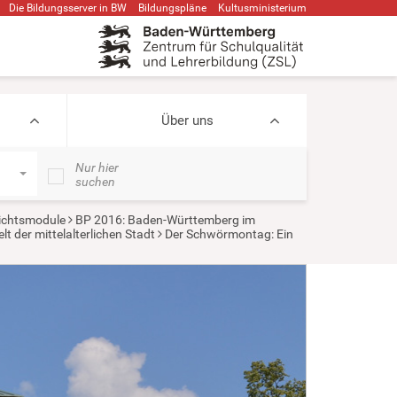
Die Bildungsserver in BW
Bildungspläne
Kultusministerium
Über uns
Nur hier
suchen
ichtsmodule
BP 2016: Baden-Württemberg im
t der mittelalterlichen Stadt
Der Schwörmontag: Ein