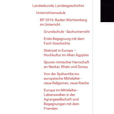
Landeskunde, Landesgeschichte
Unterrichtsmodule
BP 2016: Baden-Württemberg
im Unterricht
Z
e
Grundschule - Sachunterricht
i
Erste Begegnung mit dem
g
Fach Geschichte
e
Steinzeit in Europa –
B
Hochkultur im Alten Ägypten
i
l
Spuren römischer Herrschaft
an Neckar, Rhein und Donau
d
i
Von der Spätantike ins
n
europäische Mittelalter -
v
neue Religionen, neue Reiche
o
Europa im Mittelalter -
l
Lebenswelten in der
l
Agrargesellschaft und
e
Begegnungen mit dem
r
Fremden
G