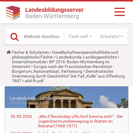
Landesbildungsserver
Baden-Württemberg
Fach wählen
Schulstufe wäh
Y
Fächer & Schularten
Gesellschaftswissenschaftliche und
o
philosophische Fächer
Landeskunde, Landesgeschichte
u
Unterrichtsmodule
BP 2016: Baden-Württemberg im
a
Unterricht
Europa nach der Französischen Revolution -
r
Bürgertum, Nationalstaat, Verfassung
Demokratische
e
Orientierung durch Geschichte? Der Fall „Kalle“ aus Offenburg
h
1847
ab4-lh.pdf
e
r
e
:
06.05.2026
„Wia d´Revoludsjo uffs Dorf komma isch!“ - Die
Jugendzentrumsbewegung in Stetten im
Remstal (1968-1977)