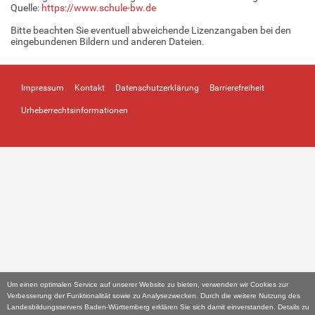
Quelle:
https://www.schule-bw.de
Bitte beachten Sie eventuell abweichende Lizenzangaben bei den
eingebundenen Bildern und anderen Dateien.
Impressum
Kontakt
Datenschutzerklärung
Barrierefreiheit
Urheberrechtsinformationen
Um einen optimalen Service auf unserer Website zu bieten, verwenden wir Cookies zur
Verbesserung der Funktionalität sowie zu Analysezwecken. Durch die weitere Nutzung des
Landesbildungsservers Baden-Württemberg erklären Sie sich damit einverstanden. Details zu