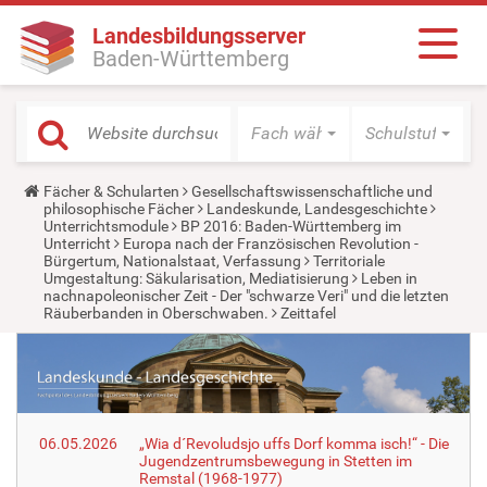
Landesbildungsserver
Baden-Württemberg
Fach wählen
Schulstufe wäh
Y
Fächer & Schularten
Gesellschaftswissenschaftliche und
o
philosophische Fächer
Landeskunde, Landesgeschichte
u
Unterrichtsmodule
BP 2016: Baden-Württemberg im
a
Unterricht
Europa nach der Französischen Revolution -
r
Bürgertum, Nationalstaat, Verfassung
Territoriale
e
Umgestaltung: Säkularisation, Mediatisierung
Leben in
h
nachnapoleonischer Zeit - Der "schwarze Veri" und die letzten
e
Räuberbanden in Oberschwaben.
Zeittafel
r
e
:
06.05.2026
„Wia d´Revoludsjo uffs Dorf komma isch!“ - Die
Jugendzentrumsbewegung in Stetten im
Remstal (1968-1977)