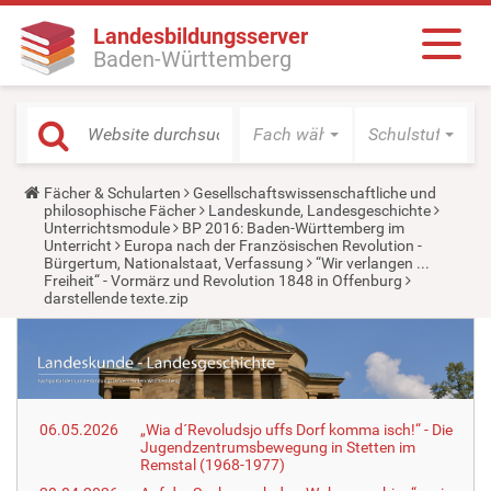
Landesbildungsserver
Baden-Württemberg
Fach wählen
Schulstufe wäh
Y
Fächer & Schularten
Gesellschaftswissenschaftliche und
o
philosophische Fächer
Landeskunde, Landesgeschichte
u
Unterrichtsmodule
BP 2016: Baden-Württemberg im
a
Unterricht
Europa nach der Französischen Revolution -
r
Bürgertum, Nationalstaat, Verfassung
“Wir verlangen ...
e
Freiheit“ - Vormärz und Revolution 1848 in Offenburg
h
darstellende texte.zip
e
r
e
:
06.05.2026
„Wia d´Revoludsjo uffs Dorf komma isch!“ - Die
Jugendzentrumsbewegung in Stetten im
Remstal (1968-1977)