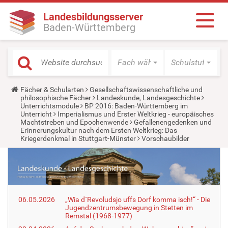
Landesbildungsserver
Baden-Württemberg
Fach wählen
Schulstufe wäh
Y
Fächer & Schularten
Gesellschaftswissenschaftliche und
o
philosophische Fächer
Landeskunde, Landesgeschichte
u
Unterrichtsmodule
BP 2016: Baden-Württemberg im
a
Unterricht
Imperialismus und Erster Weltkrieg - europäisches
r
Machtstreben und Epochenwende
Gefallenengedenken und
e
Erinnerungskultur nach dem Ersten Weltkrieg: Das
h
Kriegerdenkmal in Stuttgart-Münster
Vorschaubilder
e
r
e
:
06.05.2026
„Wia d´Revoludsjo uffs Dorf komma isch!“ - Die
Jugendzentrumsbewegung in Stetten im
Remstal (1968-1977)