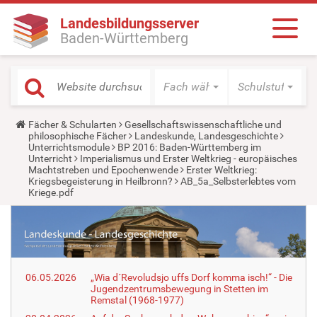
Landesbildungsserver
Baden-Württemberg
Fach wählen
Schulstufe wäh
Y
Fächer & Schularten
Gesellschaftswissenschaftliche und
o
philosophische Fächer
Landeskunde, Landesgeschichte
u
Unterrichtsmodule
BP 2016: Baden-Württemberg im
a
Unterricht
Imperialismus und Erster Weltkrieg - europäisches
r
Machtstreben und Epochenwende
Erster Weltkrieg:
e
Kriegsbegeisterung in Heilbronn?
AB_5a_Selbsterlebtes vom
h
Kriege.pdf
e
r
e
:
06.05.2026
„Wia d´Revoludsjo uffs Dorf komma isch!“ - Die
Jugendzentrumsbewegung in Stetten im
Remstal (1968-1977)