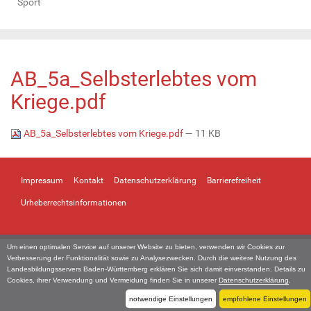
Sport
AB_5a_Selbsterlebtes vom
Kriege.pdf
AB_5a_Selbsterlebtes vom Kriege.pdf
— 11 KB
Impressum
Kontakt
Datenschutzerklärung
Barrierefreiheit
Urheberrechtsinformationen
Um einen optimalen Service auf unserer Website zu bieten, verwenden wir Cookies zur
Verbesserung der Funktionalität sowie zu Analysezwecken. Durch die weitere Nutzung des
Landesbildungsservers Baden-Württemberg erklären Sie sich damit einverstanden. Details zu
Cookies, ihrer Verwendung und Vermeidung finden Sie in unserer
Datenschutzerklärung
.
notwendige Einstellungen
empfohlene Einstellungen