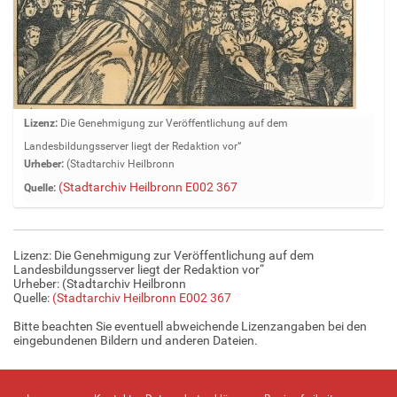
Z
Lizenz:
Die Genehmigung zur Veröffentlichung auf dem
e
Landesbildungsserver liegt der Redaktion vor“
i
Urheber:
(Stadtarchiv Heilbronn
g
(Stadtarchiv Heilbronn E002 367
Quelle:
e
B
i
l
Lizenz: Die Genehmigung zur Veröffentlichung auf dem
d
Landesbildungsserver liegt der Redaktion vor“
i
Urheber: (Stadtarchiv Heilbronn
Quelle:
(Stadtarchiv Heilbronn E002 367
n
v
Bitte beachten Sie eventuell abweichende Lizenzangaben bei den
o
eingebundenen Bildern und anderen Dateien.
l
l
e