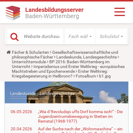
Landesbildungsserver
Baden-Württemberg
Fach wählen
Schulstufe wäh
Y
Fächer & Schularten
Gesellschaftswissenschaftliche und
o
philosophische Fächer
Landeskunde, Landesgeschichte
u
Unterrichtsmodule
BP 2016: Baden-Württemberg im
a
Unterricht
Imperialismus und Erster Weltkrieg - europäisches
r
Machtstreben und Epochenwende
Erster Weltkrieg:
e
Kriegsbegeisterung in Heilbronn?
Fotoalbum
b1.jpg
h
e
r
e
:
06.05.2026
„Wia d´Revoludsjo uffs Dorf komma isch!“ - Die
Jugendzentrumsbewegung in Stetten im
Remstal (1968-1977)
20.04.2026
Auf der Suche nach der „Wohnmaschine“ – ein