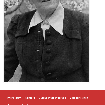
Z
e
i
Impressum
Kontakt
Datenschutzerklärung
Barrierefreiheit
g
e