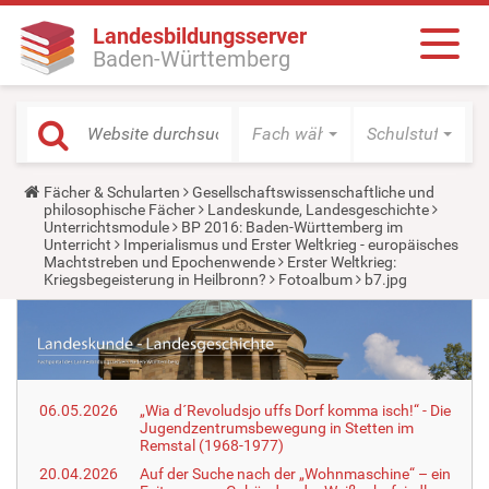
Landesbildungsserver
Baden-Württemberg
Fach wählen
Schulstufe wäh
Y
Fächer & Schularten
Gesellschaftswissenschaftliche und
o
philosophische Fächer
Landeskunde, Landesgeschichte
u
Unterrichtsmodule
BP 2016: Baden-Württemberg im
a
Unterricht
Imperialismus und Erster Weltkrieg - europäisches
r
Machtstreben und Epochenwende
Erster Weltkrieg:
e
Kriegsbegeisterung in Heilbronn?
Fotoalbum
b7.jpg
h
e
r
e
:
06.05.2026
„Wia d´Revoludsjo uffs Dorf komma isch!“ - Die
Jugendzentrumsbewegung in Stetten im
Remstal (1968-1977)
20.04.2026
Auf der Suche nach der „Wohnmaschine“ – ein