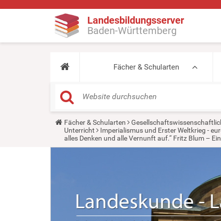
Landesbildungsserver
Baden-Württemberg
Fächer & Schularten
Y
Fächer & Schularten
Gesellschaftswissenschaftlic
o
Unterricht
Imperialismus und Erster Weltkrieg - 
u
alles Denken und alle Vernunft auf.“ Fritz Blum – E
a
r
e
h
e
r
e
: