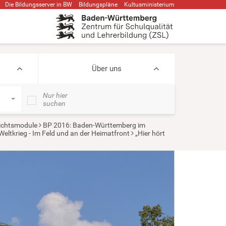
Die Bildungsserver in BW
Bildungspläne
Kultusministerium
Über uns
Nur hier
suchen
ichtsmodule
BP 2016: Baden-Württemberg im
Weltkrieg - Im Feld und an der Heimatfront
„Hier hört