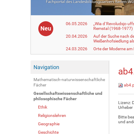
06.05.2026
„Wia d´Revoludsjo uf
Neu
Remstal (1968-1977)
20.04.2026
Auf der Suche nach d
Weißenhofsiedlung a
24.03.2026
Orte der Moderne am
Navigation
ab4
Mathematisch-naturwissenschaftliche
Fächer
ab4.
Gesellschaftswissenschaftliche und
philosophische Fächer
Lizenz: 
Ethik
Urheber 
Religionslehren
Bitte be
und ande
Geographie
Geschichte