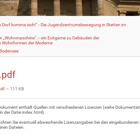
fs Dorf komma isch!“ - Die Jugendzentrumsbewegung in Stetten im
er „Wohnmaschine“ – ein Exitgame zu Gebäuden der
ls Wohnformen der Moderne
 Bodensee
.pdf
pdf
— 111 KB
Dokument enthält Quellen mit verschiedenen Lizenzen (siehe Dokumentat
in der Datei index.html)
achten Sie eventuell abweichende Lizenzangaben bei den eingebundenen 
ren Dateien.