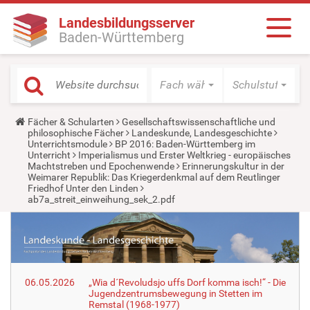
Landesbildungsserver
Baden-Württemberg
Fach wählen
Schulstufe wäh
Y
Fächer & Schularten
Gesellschaftswissenschaftliche und
o
philosophische Fächer
Landeskunde, Landesgeschichte
u
Unterrichtsmodule
BP 2016: Baden-Württemberg im
a
Unterricht
Imperialismus und Erster Weltkrieg - europäisches
r
Machtstreben und Epochenwende
Erinnerungskultur in der
e
Weimarer Republik: Das Kriegerdenkmal auf dem Reutlinger
h
Friedhof Unter den Linden
e
ab7a_streit_einweihung_sek_2.pdf
r
e
:
06.05.2026
„Wia d´Revoludsjo uffs Dorf komma isch!“ - Die
Jugendzentrumsbewegung in Stetten im
Remstal (1968-1977)