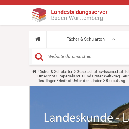
Landesbildungsserver
Baden-Württemberg
Fächer & Schularten
Y
Fächer & Schularten
Gesellschaftswissenschaftlic
o
Unterricht
Imperialismus und Erster Weltkrieg - 
u
Reutlinger Friedhof Unter den Linden
Bedeutung
a
r
e
h
e
r
e
: