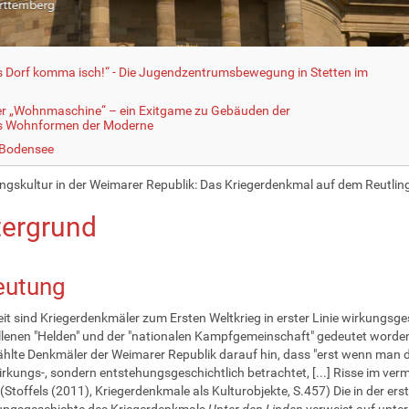
fs Dorf komma isch!“ - Die Jugendzentrumsbewegung in Stetten im
er „Wohnmaschine“ – ein Exitgame zu Gebäuden der
ls Wohnformen der Moderne
 Bodensee
ngskultur in der Weimarer Republik: Das Kriegerdenkmal auf dem Reutlin
tergrund
eutung
it sind Kriegerdenkmäler zum Ersten Weltkrieg in erster Linie wirkungsge
llenen "Helden" und der "nationalen Kampfgemeinschaft" gedeutet worden.
lte Denkmäler der Weimarer Republik darauf hin, dass "erst wenn man d
irkungs-, sondern entstehungsgeschichtlich betrachtet, [...] Risse im ver
(Stoffels (2011), Kriegerdenkmale als Kulturobjekte, S.457) Die in der er
ungsgeschichte des Kriegerdenkmals
Unter den Linden
verweist auf unter