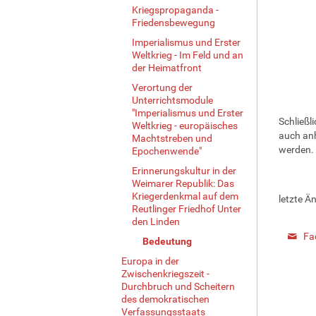
Kriegspropaganda -
Friedensbewegung
Imperialismus und Erster
Weltkrieg - Im Feld und an
der Heimatfront
Verortung der
Unterrichtsmodule
"Imperialismus und Erster
Schließl
Weltkrieg - europäisches
auch anh
Machtstreben und
werden.
Epochenwende"
Erinnerungskultur in der
Weimarer Republik: Das
Kriegerdenkmal auf dem
letzte Ä
Reutlinger Friedhof Unter
den Linden
Fa
Bedeutung
Europa in der
Zwischenkriegszeit -
Durchbruch und Scheitern
des demokratischen
Verfassungsstaats