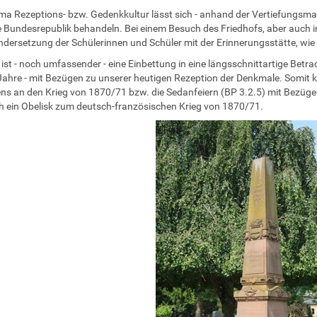
a Rezeptions- bzw. Gedenkkultur lässt sich - anhand der Vertiefungsmat
e Bundesrepublik behandeln. Bei einem Besuch des Friedhofs, aber auch im
dersetzung der Schülerinnen und Schüler mit der Erinnerungsstätte, wie 
ist - noch umfassender - eine Einbettung in eine längsschnittartige Betra
ahre - mit Bezügen zu unserer heutigen Rezeption der Denkmale. Somit k
s an den Krieg von 1870/71 bzw. die Sedanfeiern (BP 3.2.5) mit Bezügen 
h ein Obelisk zum deutsch-französischen Krieg von 1870/71.