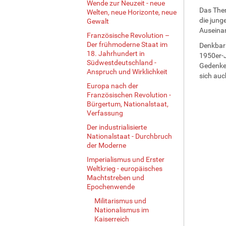
Wende zur Neuzeit - neue
Das Them
Welten, neue Horizonte, neue
die jung
Gewalt
Auseinan
Französische Revolution –
Der frühmoderne Staat im
Denkbar 
18. Jahrhundert in
1950er-J
Südwestdeutschland -
Gedenken
Anspruch und Wirklichkeit
sich auc
Europa nach der
Französischen Revolution -
Bürgertum, Nationalstaat,
Verfassung
Der industrialisierte
Nationalstaat - Durchbruch
der Moderne
Imperialismus und Erster
Weltkrieg - europäisches
Machtstreben und
Epochenwende
Militarismus und
Nationalismus im
Kaiserreich