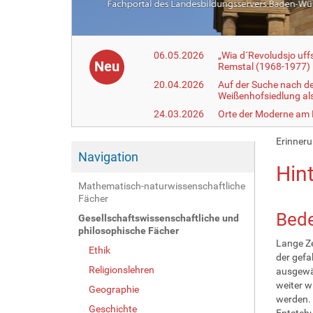
06.05.2026
„Wia d´Revoludsjo uf
Neu
Remstal (1968-1977)
20.04.2026
Auf der Suche nach d
Weißenhofsiedlung a
24.03.2026
Orte der Moderne am
Erinneru
Navigation
Hin
Mathematisch-naturwissenschaftliche
Fächer
Bed
Gesellschaftswissenschaftliche und
philosophische Fächer
Lange Ze
Ethik
der gefa
Religionslehren
ausgewäh
weiter w
Geographie
werden. 
Geschichte
Entsteh