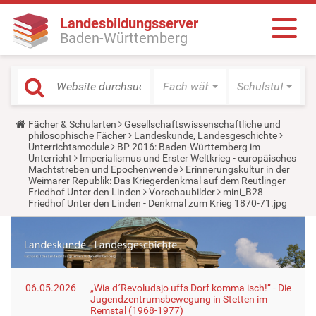
Landesbildungsserver
Baden-Württemberg
Fach wählen
Schulstufe wäh
Y
Fächer & Schularten
Gesellschaftswissenschaftliche und
o
philosophische Fächer
Landeskunde, Landesgeschichte
u
Unterrichtsmodule
BP 2016: Baden-Württemberg im
a
Unterricht
Imperialismus und Erster Weltkrieg - europäisches
r
Machtstreben und Epochenwende
Erinnerungskultur in der
e
Weimarer Republik: Das Kriegerdenkmal auf dem Reutlinger
h
Friedhof Unter den Linden
Vorschaubilder
mini_B28
e
Friedhof Unter den Linden - Denkmal zum Krieg 1870-71.jpg
r
e
:
06.05.2026
„Wia d´Revoludsjo uffs Dorf komma isch!“ - Die
Jugendzentrumsbewegung in Stetten im
Remstal (1968-1977)