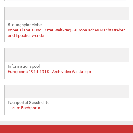
l
e
r
G
Bildungsplaneinheit
r
Imperialismus und Erster Weltkrieg - europäisches Machtstreben
ö
und Epochenwende
ß
e
…
Informationspool
Europeana 1914-1918 - Archiv des Weltkriegs
Fachportal Geschichte
... zum Fachportal