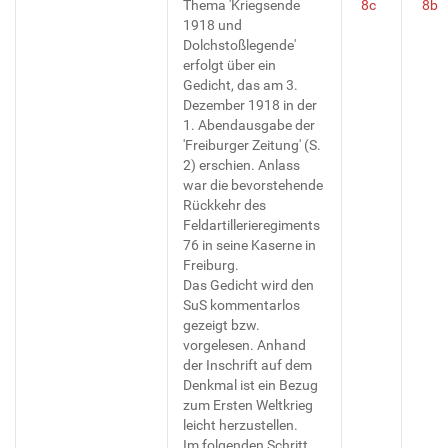
Thema 'Kriegsende
8c
8b
1918 und
Dolchstoßlegende'
erfolgt über ein
Gedicht, das am 3.
Dezember 1918 in der
1. Abendausgabe der
'Freiburger Zeitung' (S.
2) erschien. Anlass
war die bevorstehende
Rückkehr des
Feldartillerieregiments
76 in seine Kaserne in
Freiburg.
Das Gedicht wird den
SuS kommentarlos
gezeigt bzw.
vorgelesen. Anhand
der Inschrift auf dem
Denkmal ist ein Bezug
zum Ersten Weltkrieg
leicht herzustellen.
Im folgenden Schritt