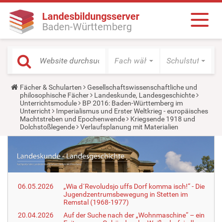
Landesbildungsserver
Baden-Württemberg
Fach wählen
Schulstufe wäh
Y
Fächer & Schularten
Gesellschaftswissenschaftliche und
o
philosophische Fächer
Landeskunde, Landesgeschichte
u
Unterrichtsmodule
BP 2016: Baden-Württemberg im
a
Unterricht
Imperialismus und Erster Weltkrieg - europäisches
r
Machtstreben und Epochenwende
Kriegsende 1918 und
e
Dolchstoßlegende
Verlaufsplanung mit Materialien
h
e
r
e
:
06.05.2026
„Wia d´Revoludsjo uffs Dorf komma isch!“ - Die
Jugendzentrumsbewegung in Stetten im
Remstal (1968-1977)
20.04.2026
Auf der Suche nach der „Wohnmaschine“ – ein