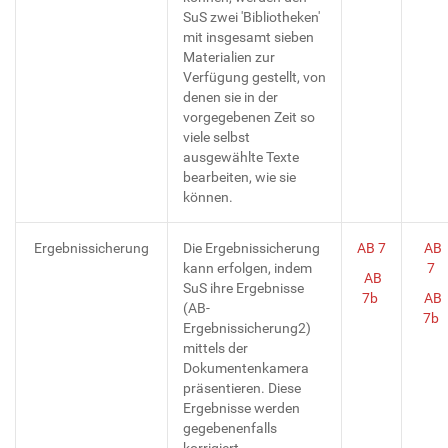
SuS zwei 'Bibliotheken'
mit insgesamt sieben
Materialien zur
Verfügung gestellt, von
denen sie in der
vorgegebenen Zeit so
viele selbst
ausgewählte Texte
bearbeiten, wie sie
können.
Ergebnissicherung
Die Ergebnissicherung
AB 7
AB
kann erfolgen, indem
7
AB
SuS ihre Ergebnisse
7b
AB
(AB-
7b
Ergebnissicherung2)
mittels der
Dokumentenkamera
präsentieren. Diese
Ergebnisse werden
gegebenenfalls
korrigiert