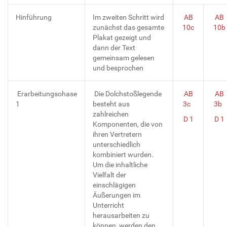
Hinführung
Im zweiten Schritt wird
AB
AB
zunächst das gesamte
10c
10b
Plakat gezeigt und
dann der Text
gemeinsam gelesen
und besprochen
Erarbeitungsohase
Die Dolchstoßlegende
AB
AB
1
besteht aus
3c
3b
zahlreichen
D 1
D 1
Komponenten, die von
ihren Vertretern
unterschiedlich
kombiniert wurden.
Um die inhaltliche
Vielfalt der
einschlägigen
Äußerungen im
Unterricht
herausarbeiten zu
können, werden den