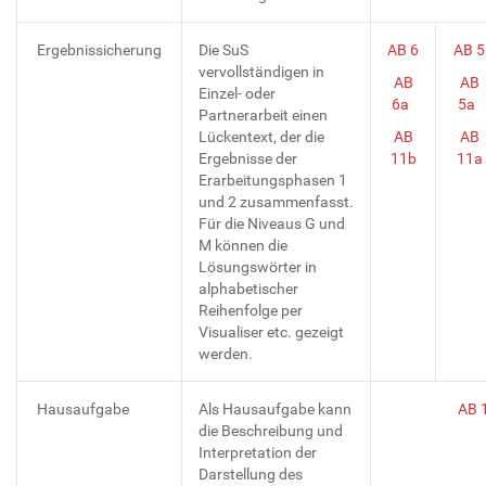
Ergebnissicherung
Die SuS
AB 6
AB 5
vervollständigen in
AB
AB
Einzel- oder
6a
5a
Partnerarbeit einen
Lückentext, der die
AB
AB
Ergebnisse der
11b
11a
Erarbeitungsphasen 1
und 2 zusammenfasst.
Für die Niveaus G und
M können die
Lösungswörter in
alphabetischer
Reihenfolge per
Visualiser etc. gezeigt
werden.
Hausaufgabe
Als Hausaufgabe kann
AB 
die Beschreibung und
Interpretation der
Darstellung des