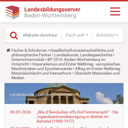
Landesbildungsserver
Baden-Württemberg
Fach wählen
Schulstufe wäh
Y
Fächer & Schularten
Gesellschaftswissenschaftliche und
o
philosophische Fächer
Landeskunde, Landesgeschichte
u
Unterrichtsmodule
BP 2016: Baden-Württemberg im
a
Unterricht
Imperialismus und Erster Weltkrieg - europäisches
r
Machtstreben und Epochenwende
Alltag im Ersten Weltkrieg:
e
Materialschlacht und Heimatfront
Übersicht Materialien und
h
Medien
e
r
e
:
06.05.2026
„Wia d´Revoludsjo uffs Dorf komma isch!“ - Die
Jugendzentrumsbewegung in Stetten im
Remstal (1968-1977)