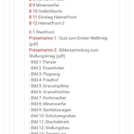
B 9
Minenwerfer
B 10
Gedenkkarte
B 11
Einstieg Heimatfront
B 12
Heimatfront-2
K 1
Westfront
Präsentation 1
: Quiz zum Ersten Weltkrieg
(pdf)
Präsentation 2
: Bildersammlung zum
Stellungskrieg (pdf)
- Bild 1: Panzer
- Bild 2: Essenholen
- Bild 3: Flugzeug
- Bild 4: Friedhof
- Bild 5: Granatsplitter
- Bild 6: Granattrichter
- Bild 7: Korbmacher
- Bild 8: Minenwerfer
- Bild 9: Sanitätswagen
- Bild 10: Schützengraben
- Bild 11: Stacheldraht
- Bild 12: Stellungsbau
- Bild 13: Zerstörung