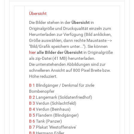
Übersicht
Die Bilder stehen in der
Übersicht
in
Originalgröße und Druckqualität einzeln zum
Herunterladen zur Verfügung (Bild anklicken,
Größe auswählen, dann rechte Maustaste -->
"Bild/Grafik speichern unter..."). Sie können
hier
alle Bilder
der
Übersicht
in Originalgröße
als zip-Datei (41 MB) herunterladen.
Die untenstehenden Abbildungen sind zur
schnelleren Ansicht auf 800 Pixel Breite bzw.
Höhe reduziert.
B 1
Blindgänger / Denkmal für zivile
Bombenopfer
B 2
Langemark (Soldatenfriedhof)
B 3
Verdun (Schlachtfeld)
B 4
Verdun (Beinhaus)
B 5
Flandern (Blindgänger)
B 6
Tank (Panzer)
B 7
Plakat 'Westoffensive'
B 8
Hermann Föller