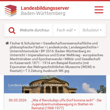
Landesbildungsserver
Baden-Württemberg
Fach wählen
Schulstufe wäh
Y
Fächer & Schularten
Gesellschaftswissenschaftliche und
o
philosophische Fächer
Landeskunde, Landesgeschichte
u
Unterrichtsmodule
BP 2016: Baden-Württemberg im
a
Unterricht
Imperialismus und Erster Weltkrieg - europäisches
r
Machtstreben und Epochenwende
Militär und Gesellschaft
e
im Kaiserreich 1871 - 1914 am Beispiel Rastatts (mit
h
Exponaten des Wehrgeschichtlichen Museums (WGM) in
e
Rastatt)
T 3 Zeitung Ausbruch WK.jpg
r
e
:
06.05.2026
„Wia d´Revoludsjo uffs Dorf komma isch!“ - Die
Jugendzentrumsbewegung in Stetten im
Remstal (1968-1977)