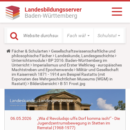
Landesbildungsserver
Baden-Württemberg
Fach wählen
Schulstufe wäh
Y
Fächer & Schularten
Gesellschaftswissenschaftliche und
o
philosophische Fächer
Landeskunde, Landesgeschichte
u
Unterrichtsmodule
BP 2016: Baden-Württemberg im
a
Unterricht
Imperialismus und Erster Weltkrieg - europäisches
r
Machtstreben und Epochenwende
Militär und Gesellschaft
e
im Kaiserreich 1871 - 1914 am Beispiel Rastatts (mit
h
Exponaten des Wehrgeschichtlichen Museums (WGM) in
e
Rastatt)
Bilderübersicht
B 51 Frost.jpg
r
e
:
06.05.2026
„Wia d´Revoludsjo uffs Dorf komma isch!“ - Die
Jugendzentrumsbewegung in Stetten im
Remstal (1968-1977)