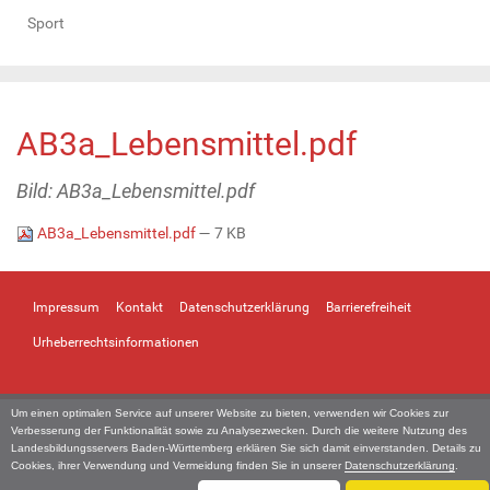
Sport
AB3a_Lebensmittel.pdf
Bild: AB3a_Lebensmittel.pdf
AB3a_Lebensmittel.pdf
— 7 KB
Impressum
Kontakt
Datenschutzerklärung
Barrierefreiheit
Urheberrechtsinformationen
Um einen optimalen Service auf unserer Website zu bieten, verwenden wir Cookies zur
Verbesserung der Funktionalität sowie zu Analysezwecken. Durch die weitere Nutzung des
Landesbildungsservers Baden-Württemberg erklären Sie sich damit einverstanden. Details zu
Cookies, ihrer Verwendung und Vermeidung finden Sie in unserer
Datenschutzerklärung
.