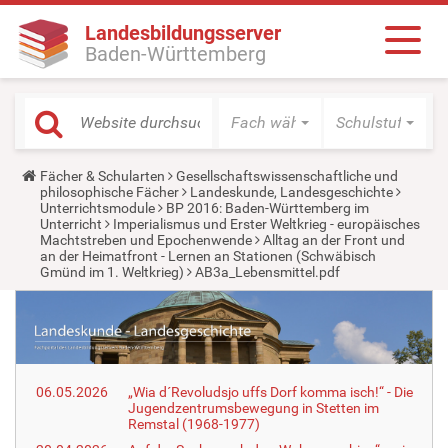
Landesbildungsserver
Baden-Württemberg
Fach wählen
Schulstufe wäh
Y
Fächer & Schularten
Gesellschaftswissenschaftliche und
o
philosophische Fächer
Landeskunde, Landesgeschichte
u
Unterrichtsmodule
BP 2016: Baden-Württemberg im
a
Unterricht
Imperialismus und Erster Weltkrieg - europäisches
r
Machtstreben und Epochenwende
Alltag an der Front und
e
an der Heimatfront - Lernen an Stationen (Schwäbisch
h
Gmünd im 1. Weltkrieg)
AB3a_Lebensmittel.pdf
e
r
e
:
06.05.2026
„Wia d´Revoludsjo uffs Dorf komma isch!“ - Die
Jugendzentrumsbewegung in Stetten im
Remstal (1968-1977)