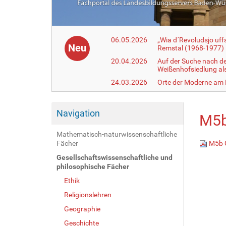
06.05.2026
„Wia d´Revoludsjo uf
Neu
Remstal (1968-1977)
20.04.2026
Auf der Suche nach d
Weißenhofsiedlung a
24.03.2026
Orte der Moderne am
Navigation
M5b
Mathematisch-naturwissenschaftliche
Fächer
M5b G
Gesellschaftswissenschaftliche und
philosophische Fächer
Ethik
Religionslehren
Geographie
Geschichte