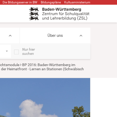
Die Bildungsserver in BW
Bildungspläne
Kultusministerium
Über uns
Nur hier
suchen
ichtsmodule
BP 2016: Baden-Württemberg im
n der Heimatfront - Lernen an Stationen (Schwäbisch