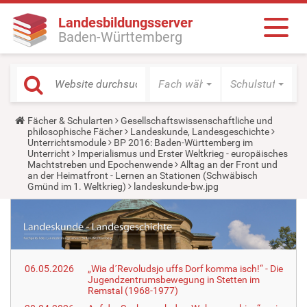
Landesbildungsserver
Baden-Württemberg
Fach wählen
Schulstufe wäh
Y
Fächer & Schularten
Gesellschaftswissenschaftliche und
o
philosophische Fächer
Landeskunde, Landesgeschichte
u
Unterrichtsmodule
BP 2016: Baden-Württemberg im
a
Unterricht
Imperialismus und Erster Weltkrieg - europäisches
r
Machtstreben und Epochenwende
Alltag an der Front und
e
an der Heimatfront - Lernen an Stationen (Schwäbisch
h
Gmünd im 1. Weltkrieg)
landeskunde-bw.jpg
e
r
e
:
06.05.2026
„Wia d´Revoludsjo uffs Dorf komma isch!“ - Die
Jugendzentrumsbewegung in Stetten im
Remstal (1968-1977)