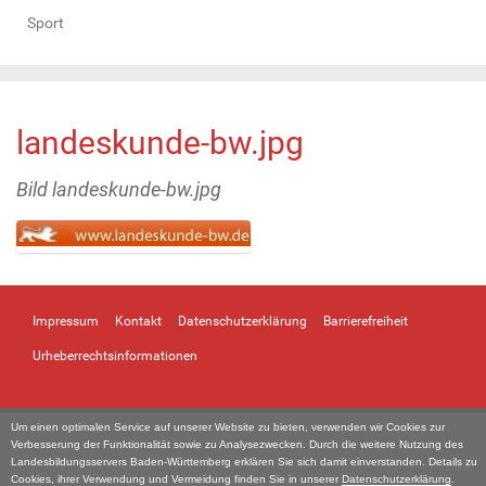
Sport
landeskunde-bw.jpg
Bild landeskunde-bw.jpg
Z
e
i
Impressum
Kontakt
Datenschutzerklärung
Barrierefreiheit
g
e
Urheberrechtsinformationen
B
i
l
Um einen optimalen Service auf unserer Website zu bieten, verwenden wir Cookies zur
d
Verbesserung der Funktionalität sowie zu Analysezwecken. Durch die weitere Nutzung des
i
Landesbildungsservers Baden-Württemberg erklären Sie sich damit einverstanden. Details zu
n
Cookies, ihrer Verwendung und Vermeidung finden Sie in unserer
Datenschutzerklärung
.