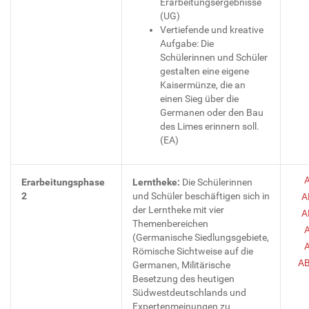
Erarbeitungsergebnisse
(UG)
Vertiefende und kreative
Aufgabe: Die
Schülerinnen und Schüler
gestalten eine eigene
Kaisermünze, die an
einen Sieg über die
Germanen oder den Bau
des Limes erinnern soll.
(EA)
Erarbeitungsphase
Lerntheke:
Die Schülerinnen
2
und Schüler beschäftigen sich in
A
der Lerntheke mit vier
A
Themenbereichen
(Germanische Siedlungsgebiete,
Römische Sichtweise auf die
AB
Germanen, Militärische
Besetzung des heutigen
Südwestdeutschlands und
Expertenmeinungen zu