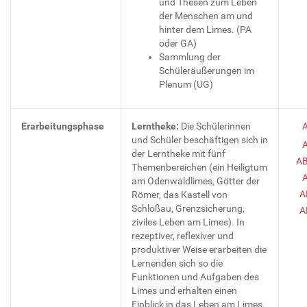
und Thesen zum Leben
der Menschen am und
hinter dem Limes. (PA
oder GA)
Sammlung der
Schüleräußerungen im
Plenum (UG)
Erarbeitungsphase
Lerntheke:
Die Schülerinnen
und Schüler beschäftigen sich in
der Lerntheke mit fünf
AB
Themenbereichen (ein Heiligtum
am Odenwaldlimes, Götter der
A
Römer, das Kastell von
Schloßau, Grenzsicherung,
A
ziviles Leben am Limes). In
rezeptiver, reflexiver und
produktiver Weise erarbeiten die
Lernenden sich so die
Funktionen und Aufgaben des
Limes und erhalten einen
Einblick in das Leben am Limes.