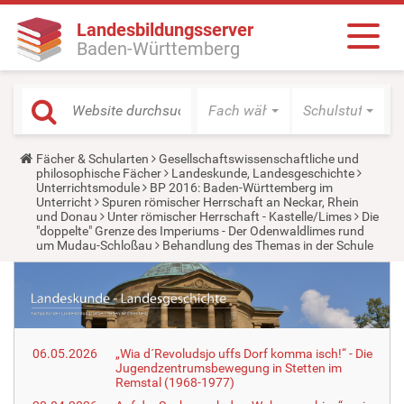
Landesbildungsserver
Baden-Württemberg
Fach wählen
Schulstufe wäh
Y
Fächer & Schularten
Gesellschaftswissenschaftliche und
o
philosophische Fächer
Landeskunde, Landesgeschichte
u
Unterrichtsmodule
BP 2016: Baden-Württemberg im
a
Unterricht
Spuren römischer Herrschaft an Neckar, Rhein
r
und Donau
Unter römischer Herrschaft - Kastelle/Limes
Die
e
"doppelte" Grenze des Imperiums - Der Odenwaldlimes rund
h
um Mudau-Schloßau
Behandlung des Themas in der Schule
e
r
e
:
06.05.2026
„Wia d´Revoludsjo uffs Dorf komma isch!“ - Die
Jugendzentrumsbewegung in Stetten im
Remstal (1968-1977)