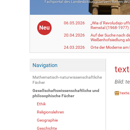
06.05.2026
„Wia d´Revoludsjo uf
Neu
Remstal (1968-1977)
20.04.2026
Auf der Suche nach d
Weißenhofsiedlung a
24.03.2026
Orte der Moderne am
Navigation
text
Mathematisch-naturwissenschaftliche
Bild: t
Fächer
Gesellschaftswissenschaftliche und
texte
philosophische Fächer
Ethik
Religionslehren
Geographie
Geschichte