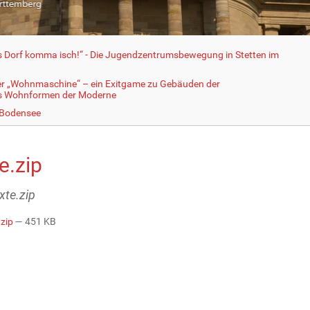
fs Dorf komma isch!“ - Die Jugendzentrumsbewegung in Stetten im
er „Wohnmaschine“ – ein Exitgame zu Gebäuden der
ls Wohnformen der Moderne
 Bodensee
e.zip
exte.zip
.zip
— 451 KB