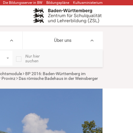
Die Bildungsserver in BW
Bildungspläne
Kultusministerium
Über uns
Nur hier
suchen
ichtsmodule
BP 2016: Baden-Württemberg im
r Provinz
Das römische Badehaus in der Weinsberger