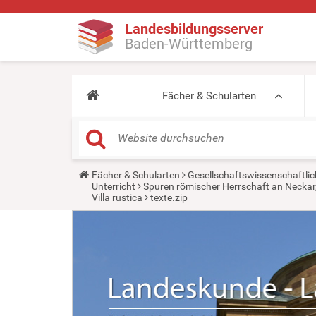
Landesbildungsserver
Baden-Württemberg
Fächer & Schularten
Y
Fächer & Schularten
Gesellschaftswissenschaftlic
o
Unterricht
Spuren römischer Herrschaft an Neckar
u
Villa rustica
texte.zip
a
r
e
h
e
r
e
: