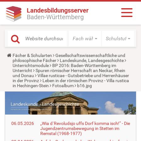
Landesbildungsserver
Baden-Württemberg
Fach wählen
Schulstufe wäh
Y
Fächer & Schularten
Gesellschaftswissenschaftliche und
o
philosophische Fächer
Landeskunde, Landesgeschichte
u
Unterrichtsmodule
BP 2016: Baden-Württemberg im
a
Unterricht
Spuren römischer Herrschaft an Neckar, Rhein
r
und Donau
Villae rusticae - Gutsbetriebe und Herrenhäuser
e
in der Provinz
Leben in der römischen Provinz - Villa rustica
h
in Hechingen-Stein
Fotoalbum
b16.jpg
e
r
e
:
06.05.2026
„Wia d´Revoludsjo uffs Dorf komma isch!“ - Die
Jugendzentrumsbewegung in Stetten im
Remstal (1968-1977)