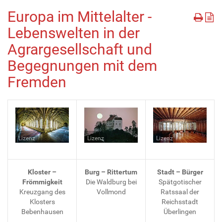
Europa im Mittelalter -
Lebenswelten in der
Agrargesellschaft und
Begegnungen mit dem
Fremden
Lizenz
Lizenz
Lizenz
Kloster –
Burg – Rittertum
Stadt – Bürger
Frömmigkeit
Die Waldburg bei
Spätgotischer
Kreuzgang des
Vollmond
Ratssaal der
Klosters
Reichsstadt
Bebenhausen
Überlingen