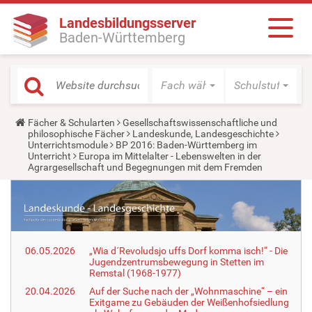
Landesbildungsserver
Baden-Württemberg
Fach wählen
Schulstufe wäh
Y
Fächer & Schularten
Gesellschaftswissenschaftliche und
o
philosophische Fächer
Landeskunde, Landesgeschichte
u
Unterrichtsmodule
BP 2016: Baden-Württemberg im
a
Unterricht
Europa im Mittelalter - Lebenswelten in der
r
Agrargesellschaft und Begegnungen mit dem Fremden
e
h
e
r
e
:
06.05.2026
„Wia d´Revoludsjo uffs Dorf komma isch!“ - Die
Jugendzentrumsbewegung in Stetten im
Remstal (1968-1977)
20.04.2026
Auf der Suche nach der „Wohnmaschine“ – ein
Exitgame zu Gebäuden der Weißenhofsiedlung