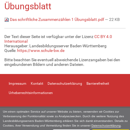
Übungsblatt
Das schriftliche Zusammenzählen 1 Übungsblatt.pdf
— 22 KB
Der Text dieser Seite ist verfügbar unter der Lizenz
CC BY 4.0
International
Herausgeber: Landesbildungsserver Baden-Württemberg
Quelle:
https://www.schule-bw.de
Bitte beachten Sie eventuell abweichende Lizenzangaben bei den
eingebundenen Bildern und anderen Dateien.
Impressum
Kontakt
Datenschutzerklärung
Barrierefreiheit
Urheberrechtsinformationen
Um einen optimalen Service auf unserer Website zu bieten, verwenden wir Cookies zur
Verbesserung der Funktionalität sowie zu Analysezwecken. Durch die weitere Nutzung des
Landesbildungsservers Baden-Württemberg erklären Sie sich damit einverstanden. Details zu
Cookies, ihrer Verwendung und Vermeidung finden Sie in unserer
Datenschutzerklärung
.