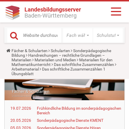
Landesbildungsserver
Baden-Württemberg
Fach wählen
Schulstufe wäh
Y
Fächer & Schularten
Schularten
Sonderpädagogische
o
Bildung
Handreichungen – rechtliche Grundlagen –
u
Materialien
Materialien und Medien
Materialien für den
a
Mathematikunterricht
Das schriftliche Zusammenzählen
r
Arbeitsmaterial
Das schriftliche Zusammenzählen 1
e
Übungsblatt
h
e
r
e
:
19.07.2026
Frühkindliche Bildung im sonderpädagogischen
Bereich
20.05.2026
Sonderpädagogische Dienste KMENT
05.03.2026
Sonderpädagogische Dienste Hören