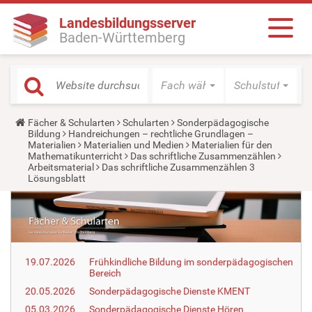
Landesbildungsserver
Baden-Württemberg
Fach wählen
Schulstufe wäh
Y
Fächer & Schularten
Schularten
Sonderpädagogische
o
Bildung
Handreichungen – rechtliche Grundlagen –
u
Materialien
Materialien und Medien
Materialien für den
a
Mathematikunterricht
Das schriftliche Zusammenzählen
r
Arbeitsmaterial
Das schriftliche Zusammenzählen 3
e
Lösungsblatt
h
e
r
e
:
19.07.2026
Frühkindliche Bildung im sonderpädagogischen
Bereich
20.05.2026
Sonderpädagogische Dienste KMENT
05.03.2026
Sonderpädagogische Dienste Hören