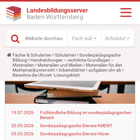
Landesbildungsserver
Baden-Württemberg
Fach wählen
Schulstufe wäh
Y
Fächer & Schularten
Schularten
Sonderpädagogische
o
Bildung
Handreichungen – rechtliche Grundlagen –
u
Materialien
Materialien und Medien
Materialien für den
a
Mathematikunterricht
Arbeitsblätter
aufgaben-uhr-ab
r
Berechne die Uhrzeit -Lösungsblatt
e
h
e
r
e
:
19.07.2026
Frühkindliche Bildung im sonderpädagogischen
Bereich
20.05.2026
Sonderpädagogische Dienste KMENT
05.03.2026
Sonderpädagogische Dienste Hören