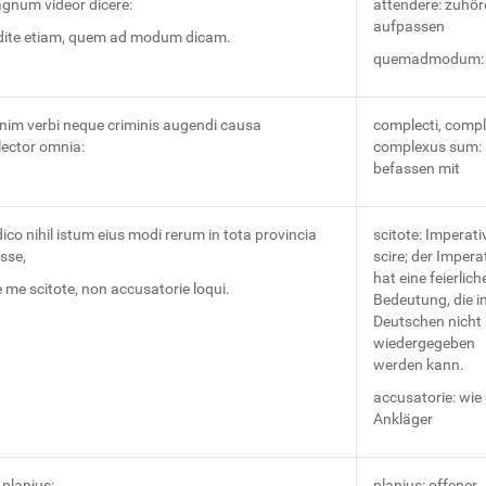
agnum videor dicere:
attendere: zuhör
aufpassen
dite etiam, quem ad modum dicam.
quemadmodum: 
nim verbi neque criminis augendi causa
complecti, compl
ector omnia:
complexus sum: 
befassen mit
co nihil istum eius modi rerum in tota provincia
scitote: Imperativ
isse,
scire; der Imperat
hat eine feierlich
 me scitote, non accusatorie loqui.
Bedeutung, die i
Deutschen nicht
wiedergegeben
werden kann.
accusatorie: wie 
Ankläger
planius:
planius: offener