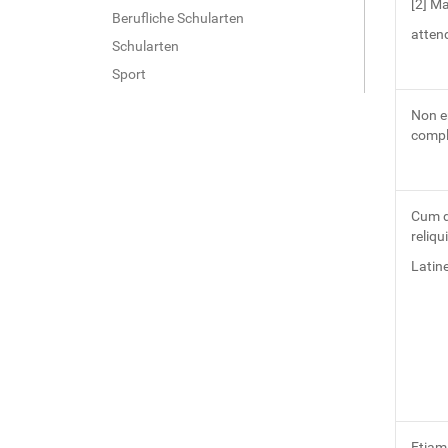
[2] M
Berufliche Schularten
atten
Schularten
Sport
Non e
compl
Cum di
reliqu
Latine
Etiam 