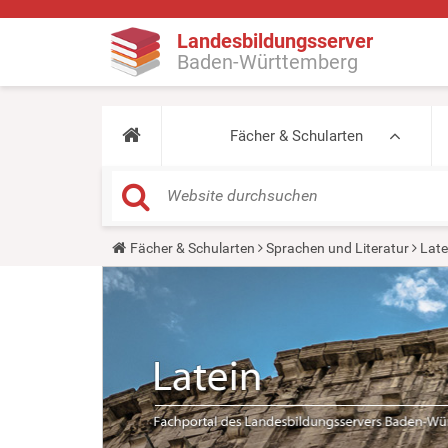
Landesbildungsserver
Baden-Württemberg
Fächer & Schularten
Y
Fächer & Schularten
Sprachen und Literatur
Late
o
u
a
r
e
h
e
r
e
: