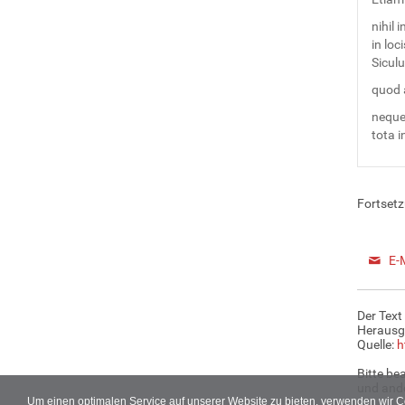
nihil 
in loc
Sicul
quod 
neque 
tota in
Fortset
E-
Der Text
Herausg
Quelle:
h
Bitte be
und ande
Um einen optimalen Service auf unserer Website zu bieten, verwenden wir 