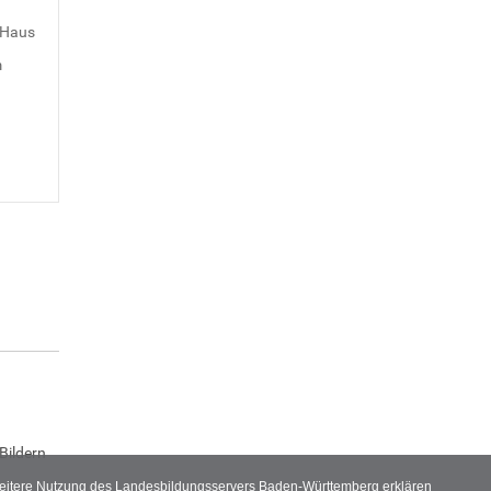
 Haus
m
Bildern
 weitere Nutzung des Landesbildungsservers Baden-Württemberg erklären