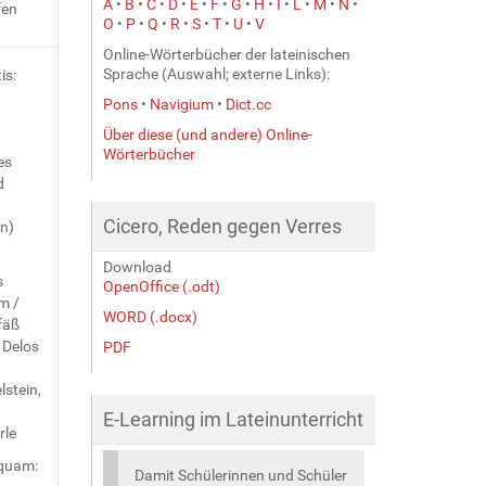
A
•
B
•
C
•
D
•
E
•
F
•
G
•
H
•
I
•
L
•
M
•
N
•
fen
O
•
P
•
Q
•
R
•
S
•
T
•
U
•
V
Online-Wörterbücher der lateinischen
Sprache (Auswahl; externe Links):
is:
Pons
•
Navigium
•
Dict.cc
Über diese (und andere) Online-
Wörterbücher
es
d
Cicero, Reden gegen Verres
n)
Download
s
OpenOffice (.odt)
m /
WORD (.docx)
fäß
 Delos
PDF
lstein,
E-Learning im Lateinunterricht
rle
quam:
Damit Schülerinnen und Schüler