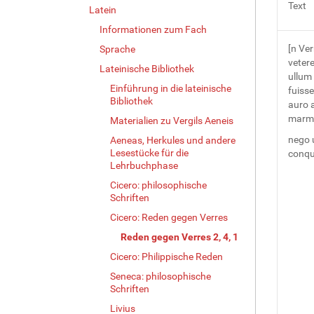
Text
Latein
Informationen zum Fach
[n Ver
Sprache
vetere
Lateinische Bibliothek
ullum
Einführung in die lateinische
fuiss
Bibliothek
auro 
marmo
Materialien zu Vergils Aeneis
nego u
Aeneas, Herkules und andere
Lesestücke für die
conqui
Lehrbuchphase
Cicero: philosophische
Schriften
Cicero: Reden gegen Verres
Reden gegen Verres 2, 4, 1
Cicero: Philippische Reden
Seneca: philosophische
Schriften
Livius