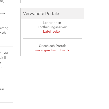
en,
Verwandte Portale
wie
LehrerInnen-
Fortbildungsserver:
ector,
Lateinseiten
sich
Griechisch-Portal:
www.griechisch-bw.de
 II zu
iv II
e
m
ein