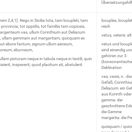
Übersetzungshil
rem 2,4,1]. Nego in Sicilia tota, tam locupleti, tam
locuples, locuplet
 provincia, tot oppidis, tot familiis tam copiosis,
reich
 argenteum vas, ullum Corinthium aut Deliacum
vetus, veteris: alt
e, ullam gemmam aut margaritam, quicquam ex
aut ebore factum, signum ullum aeneum,
vetus und locupl
reum, eburneum,
sind einendig un
gehören zur 3.
llam picturam neque in tabula neque in textili, quin
(konsonantische
sierit, inspexerit, quod placitum sit, abstulerit.
Deklination
vas, vasis, n.: da
Gefäß; Corinthiu
Deliacum: ein Ge
aus Korinth oder
gemma: der
geschnittene Ede
die Gemme
margerita: die Pe
quisquam / quic