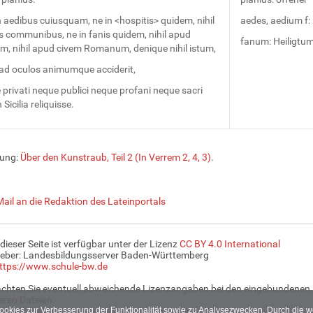
in aedibus cuiusquam, ne in <hospitis> quidem, nihil
aedes, aedium f:
is communibus, ne in fanis quidem, nihil apud
fanum: Heiligtu
um, nihil apud civem Romanum, denique nihil istum,
ad oculos animumque acciderit,
privati neque publici neque profani neque sacri
 Sicilia reliquisse.
zung:
Über den Kunstraub, Teil 2 (In Verrem 2, 4, 3)
.
Mail an die Redaktion des Lateinportals
 dieser Seite ist verfügbar unter der Lizenz
CC BY 4.0 International
eber: Landesbildungsserver Baden-Württemberg
ttps://www.schule-bw.de
achten Sie eventuell abweichende Lizenzangaben bei den eingebundenen 
ren Dateien.
Cookies zur Verbesserung der Funktionalität sowie zu Analysezwecken. Durch die