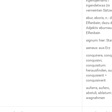
irgendjemand /
irgendetwas (in
verneinten Sätze
ebur, eboris, n.: 
Elfenbein; dazu 
Adjektiv eburneu
Elfenbein
signum: hier: Sta
aeneus: aus Erz
conquirere, conq
conquisivi,
conquisitum:
herausfinden, su
conquisierit =
conquisiverit
auferre, aufero,
abstuli, ablatum:
wegnehmen