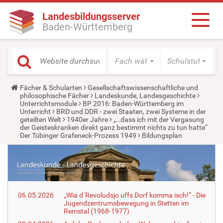
Landesbildungsserver
Baden-Württemberg
Fach wählen
Schulstufe wäh
Y
Fächer & Schularten
Gesellschaftswissenschaftliche und
o
philosophische Fächer
Landeskunde, Landesgeschichte
u
Unterrichtsmodule
BP 2016: Baden-Württemberg im
a
Unterricht
BRD und DDR - zwei Staaten, zwei Systeme in der
r
geteilten Welt
1940er Jahre
„…dass ich mit der Vergasung
e
der Geisteskranken direkt ganz bestimmt nichts zu tun hatte“
h
Der Tübinger Grafeneck-Prozess 1949
Bildungsplan
e
r
e
:
06.05.2026
„Wia d´Revoludsjo uffs Dorf komma isch!“ - Die
Jugendzentrumsbewegung in Stetten im
Remstal (1968-1977)