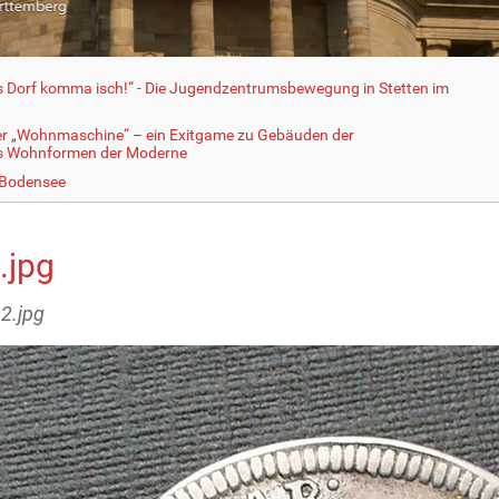
fs Dorf komma isch!“ - Die Jugendzentrumsbewegung in Stetten im
er „Wohnmaschine“ – ein Exitgame zu Gebäuden der
ls Wohnformen der Moderne
 Bodensee
.jpg
12.jpg