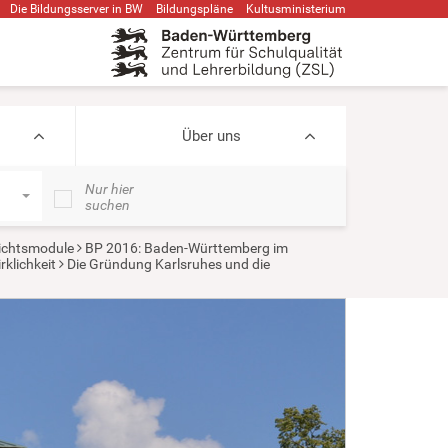
Die Bildungsserver in BW
Bildungspläne
Kultusministerium
Über uns
Nur hier
suchen
ichtsmodule
BP 2016: Baden-Württemberg im
klichkeit
Die Gründung Karlsruhes und die