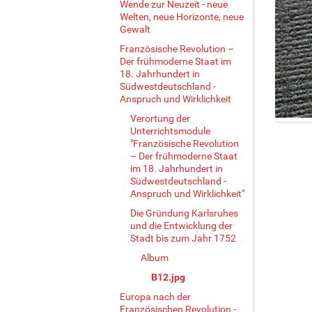
Wende zur Neuzeit - neue
Welten, neue Horizonte, neue
Gewalt
Französische Revolution –
Der frühmoderne Staat im
18. Jahrhundert in
Südwestdeutschland -
Anspruch und Wirklichkeit
Verortung der
Z
Unterrichtsmodule
e
"Französische Revolution
– Der frühmoderne Staat
i
im 18. Jahrhundert in
g
Südwestdeutschland -
e
Anspruch und Wirklichkeit"
B
i
Die Gründung Karlsruhes
und die Entwicklung der
l
Stadt bis zum Jahr 1752
d
i
Album
n
B12.jpg
v
o
Europa nach der
Französischen Revolution -
l