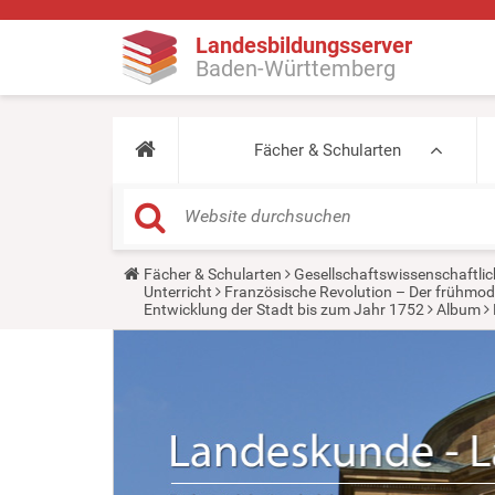
Landesbildungsserver
Baden-Württemberg
Fächer & Schularten
Y
Fächer & Schularten
Gesellschaftswissenschaftlic
o
Unterricht
Französische Revolution – Der frühmode
u
Entwicklung der Stadt bis zum Jahr 1752
Album
a
r
e
h
e
r
e
: