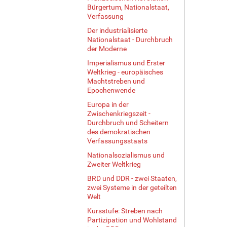
Bürgertum, Nationalstaat,
l
Verfassung
e
r
Der industrialisierte
G
Nationalstaat - Durchbruch
der Moderne
r
ö
Imperialismus und Erster
ß
Weltkrieg - europäisches
e
Machtstreben und
…
Epochenwende
Europa in der
Zwischenkriegszeit -
Durchbruch und Scheitern
des demokratischen
Verfassungsstaats
Nationalsozialismus und
Zweiter Weltkrieg
BRD und DDR - zwei Staaten,
zwei Systeme in der geteilten
Welt
Kursstufe: Streben nach
Partizipation und Wohlstand